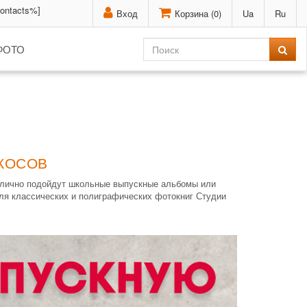
contacts%]
Вход
Корзина (
0
)
Ua
Ru
ФОТО
 КОСОВ
отлично подойдут школьные выпускные альбомы или
еля классических и полиграфических фотокниг Студии