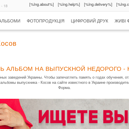
[%lng.about%]
[%lng.help%]
[%lng.delivery%]
[%lng.
 - 18
 АЛЬБОМИ
ФОТОПРОДУКЦІЯ
ЦИФРОВИЙ ДРУК
ЖИВІ 
Косов
Ь АЛЬБОМ НА ВЫПУСКНОЙ НЕДОРОГО -
ных заведений Украины. Чтобы запечатлеть память о годах обучения, 
 альбомы выпускника - Косов на сайте известного в Украине производит
Форма.