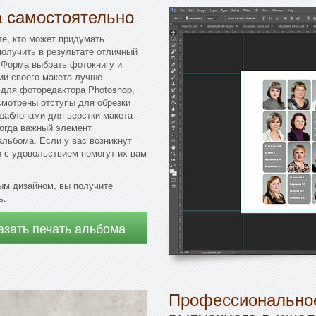
а самостоятельно
те, кто может придумать
олучить в результате отличный
 Форма выбрать фотокнигу и
нии своего макета лучше
для фоторедактора Photoshop,
смотрены отступы для обрезки
шаблонами для верстки макета
когда важный элемент
альбома. Если у вас возникнут
 с удовольствием помогут их вам
ым дизайном, вы получите
ь.
азать печать альбома
Профессиональное