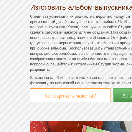
Изготовить альбом выпускник
Среди выпускников и их родителей, вероятно найдутся 
оригинальный дизайн выпускного фотоальбома. Чтобы п
альбом выпускника (Косов), вам нужно на сайте Студии
скачать заготовки макетов для ее создания. При созда
воспользоваться стандартными шаблонами. Это файлы 
где указаны размеры станиц, печатные области и преду
при сборке альбома. Воспользовавшись стандартными 
выпускного фотоальбома, вы не попадете в ситуацию, 
изображения окажется на сгибе обложки или разворота 
вопросы обращайтесь к сотрудникам Студии Форма, они
разрешить.
Заказывая альбом выпускника Косов с вашим уникальн
фотокнигу по невысокой цене, заплатив только за печат
Как сделать макеты?
Зак