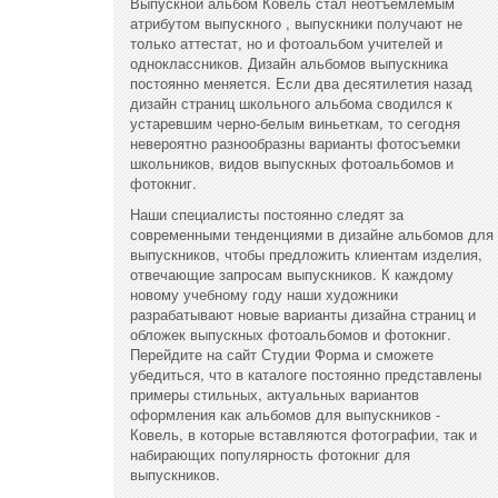
Выпускной альбом Ковель стал неотъемлемым
атрибутом выпускного , выпускники получают не
только аттестат, но и фотоальбом учителей и
одноклассников. Дизайн альбомов выпускника
постоянно меняется. Если два десятилетия назад
дизайн страниц школьного альбома сводился к
устаревшим черно-белым виньеткам, то сегодня
невероятно разнообразны варианты фотосъемки
школьников, видов выпускных фотоальбомов и
фотокниг.
Наши специалисты постоянно следят за
современными тенденциями в дизайне альбомов для
выпускников, чтобы предложить клиентам изделия,
отвечающие запросам выпускников. К каждому
новому учебному году наши художники
разрабатывают новые варианты дизайна страниц и
обложек выпускных фотоальбомов и фотокниг.
Перейдите на сайт Студии Форма и сможете
убедиться, что в каталоге постоянно представлены
примеры стильных, актуальных вариантов
оформления как альбомов для выпускников -
Ковель, в которые вставляются фотографии, так и
набирающих популярность фотокниг для
выпускников.