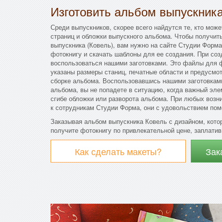
Изготовить альбом выпускник
Среди выпускников, скорее всего найдутся те, кто мож
страниц и обложки выпускного альбома. Чтобы получит
выпускника (Ковель), вам нужно на сайте Студии Форм
фотокнигу и скачать шаблоны для ее создания. При соз
воспользоваться нашими заготовками. Это файлы для ф
указаны размеры станиц, печатные области и предусмо
сборке альбома. Воспользовавшись нашими заготовками
альбома, вы не попадете в ситуацию, когда важный эле
сгибе обложки или разворота альбома. При любых возн
к сотрудникам Студии Форма, они с удовольствием пом
Заказывая альбом выпускника Ковель с дизайном, кото
получите фотокнигу по привлекательной цене, заплатив 
Как сделать макеты?
Зак