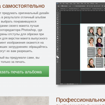
а самостоятельно
ет придумать оригинальный дизайн
ь в результате отличный альбом
а выбрать понравившуюся
дании своего макета лучше
оторедактора Photoshop, где
трены отступы для обрезки при
 для верстки макета выпускного
мент изображения окажется на
икших затруднениях обращайтесь
огут их вам разрешить.
рый вы придумали сами, вы
только за печать.
азать печать альбома
Профессиональное