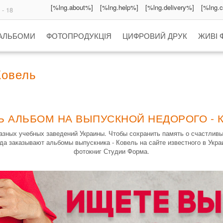
[%lng.about%]
[%lng.help%]
[%lng.delivery%]
[%lng.
 - 18
 АЛЬБОМИ
ФОТОПРОДУКЦІЯ
ЦИФРОВИЙ ДРУК
ЖИВІ 
Ковель
Ь АЛЬБОМ НА ВЫПУСКНОЙ НЕДОРОГО - 
зных учебных заведений Украины. Чтобы сохранить память о счастлив
да заказывают альбомы выпускника - Ковель на сайте известного в Укр
фотокниг Студии Форма.