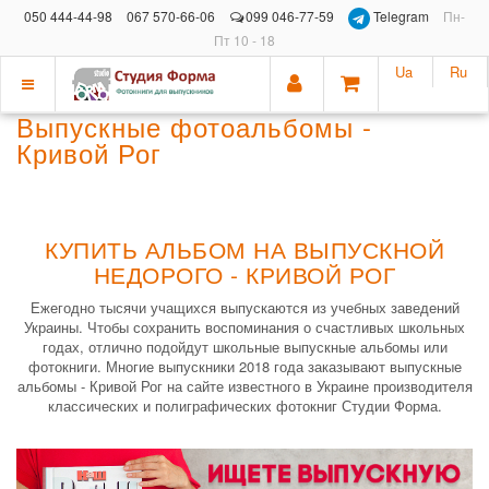
050 444-44-98
067 570-66-06
099 046-77-59
Telegram
Пн-
Пт 10 - 18
Ua
Ru
Показать
Выпускные фотоальбомы -
меню
Кривой Рог
КУПИТЬ АЛЬБОМ НА ВЫПУСКНОЙ
НЕДОРОГО - КРИВОЙ РОГ
Ежегодно тысячи учащихся выпускаются из учебных заведений
Украины. Чтобы сохранить воспоминания о счастливых школьных
годах, отлично подойдут школьные выпускные альбомы или
фотокниги. Многие выпускники 2018 года заказывают выпускные
альбомы - Кривой Рог на сайте известного в Украине производителя
классических и полиграфических фотокниг Студии Форма.