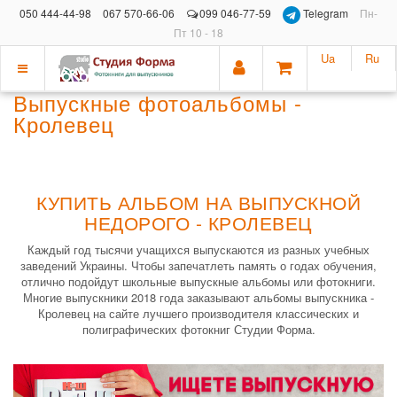
050 444-44-98
067 570-66-06
099 046-77-59
Telegram
Пн-
Пт 10 - 18
Ua
Ru
Показать
Выпускные фотоальбомы -
меню
Кролевец
КУПИТЬ АЛЬБОМ НА ВЫПУСКНОЙ
НЕДОРОГО - КРОЛЕВЕЦ
Каждый год тысячи учащихся выпускаются из разных учебных
заведений Украины. Чтобы запечатлеть память о годах обучения,
отлично подойдут школьные выпускные альбомы или фотокниги.
Многие выпускники 2018 года заказывают альбомы выпускника -
Кролевец на сайте лучшего производителя классических и
полиграфических фотокниг Студии Форма.