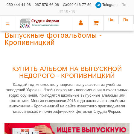
050 444-44-98
067 570-66-06
099 046-77-59
Telegram
Пн-
Пт 10 - 18
Ua
Ru
Показать
Выпускные фотоальбомы -
меню
Кропивницкий
КУПИТЬ АЛЬБОМ НА ВЫПУСКНОЙ
НЕДОРОГО - КРОПИВНИЦКИЙ
Каждый год множество учащихся выпускаются из учебных
заведений Украины. Чтобы сохранить воспоминания о счастливых
годах обучения, пригодятся школьные выпускные альбомы или
фотокниги. Многие выпускники 2018 года заказывают альбомы
выпускника - Кропивницкий на сайте известного производителя
классических и полиграфических фотокниг Студии Форма.