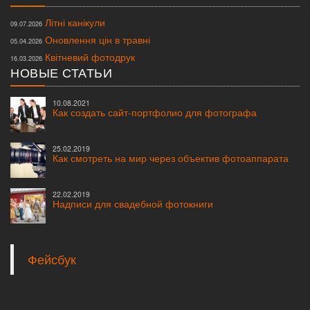
Літні канікули
09.07.2026
Оновлення цін в травні
05.04.2026
Квітневий фотодрук
16.03.2026
НОВЫЕ СТАТЬИ
10.08.2021
Как создать сайт-портфолио для фотографа
25.02.2019
Как смотреть на мир через объектив фотоаппарата
22.02.2019
Надписи для свадебной фотокниги
© 2007—2020
Студия Форма
. Все права защищены.
Любая информация, размещенная на сайте, внешний вид и конструкция
выпускных
альбомов,
свадебных и школьных фотокниг
защищены законами об
Интеллектуальной собственности и авторском праве. Копирование и подделки