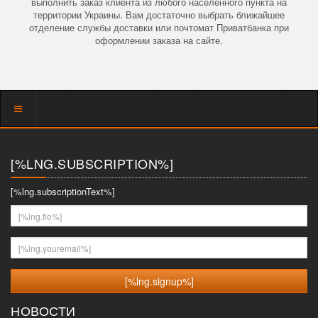
выполнить заказ клиента из любого населенного пункта на
территории Украины. Вам достаточно выбрать ближайшее
отделение службы доставки или почтомат Приватбанка при
оформлении заказа на сайте.
Показать
меню
[%LNG.SUBSCRIPTION%]
[%lng.subscriptionText%]
[%lng.fio%]
[%lng.youremail%]
НОВОСТИ