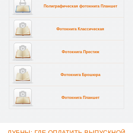
Полиграфическая фотокнига Планшет
Тве
Фотокнига Классическая
Фотокнига Престиж
Фотокнига Брошюра
Фотокнига Планшет
Тве
ЛУБНЫ: ГДЕ ОПЛАТИТЬ ВЫПУСКНОЙ