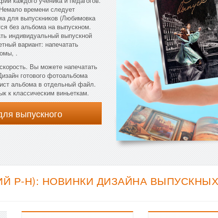
фий каждого ученика и педагогов.
 Немало времени следует
ома для выпускников (Любимовка
утся без альбома на выпускном.
зать индивидуальный выпускной
тный вариант: напечатать
омы, .
скорость. Вы можете напечатать
 Дизайн готового фотоальбома
лист альбома в отдельный файл.
ык к классическим виньеткам.
для выпускного
Й Р-Н): НОВИНКИ ДИЗАЙНА ВЫПУСКНЫХ