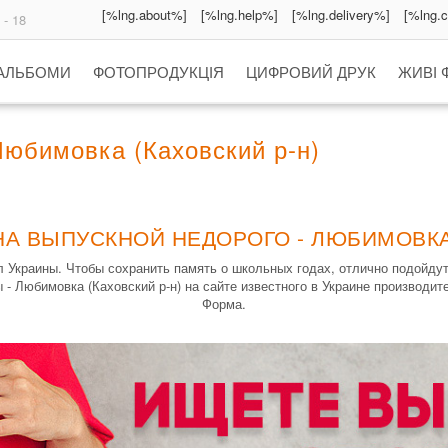
[%lng.about%]
[%lng.help%]
[%lng.delivery%]
[%lng.
 - 18
 АЛЬБОМИ
ФОТОПРОДУКЦІЯ
ЦИФРОВИЙ ДРУК
ЖИВІ 
юбимовка (Каховский р-н)
НА ВЫПУСКНОЙ НЕДОРОГО - ЛЮБИМОВКА 
 Украины. Чтобы сохранить память о школьных годах, отлично подойду
- Любимовка (Каховский р-н) на сайте известного в Украине производи
Форма.