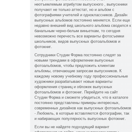
неотъемлемым атрибутом выпускного , выпускники
получают не только аттестат, но и альбом с
фотографиями учителей и одноклассников. Дизайн
выпускных альбомов постоянно меняется. Если еще
недавно внешний вид школьного альбома сводился к
банальным черно-белым виньеткам, то сегодня
невозможно перечесть все варианты фотосъемки
школьников, видов выпускных фотоальбомов и
фотокниг.
Сотрудники Студии Форма постоянно следят за
новыми трендами в оформлении выпускных
фотоальбомов, чтобы предложить клиентам
альбомы, отвечающие запросам выпускников. К
каждому новому учебному году профессиональные
художники разрабатывают новые варианты
оформления страниц и обложек выпускных
фотоальбомов и фотокниг. Перейдите на сайт
Студии Форма и сможете убедиться, что в каталоге
постоянно представлены примеры интересных,
современных дизайнов как выпускных фотоальбомов
- Любомль, в которые вставляются фотографии, так
и набирающих популярность выпускных фотокниг.
Если вы не найдете подходящий вариант
оформления на сайте, наши художники готовы