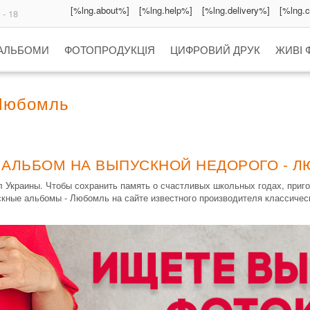
[%lng.about%]
[%lng.help%]
[%lng.delivery%]
[%lng.
 - 18
 АЛЬБОМИ
ФОТОПРОДУКЦІЯ
ЦИФРОВИЙ ДРУК
ЖИВІ 
Любомль
 АЛЬБОМ НА ВЫПУСКНОЙ НЕДОРОГО - 
 Украины. Чтобы сохранить память о счастливых школьных годах, приг
скные альбомы - Любомль на сайте известного производителя классичес