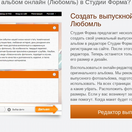
 альбом онлайн (Любомль) в Студии Форма?
Cоздать выпускной
Любомль
Студия Форма предлагает несколь
создать свой уникальный выпуск
альбом в редакторе Студии Форма
регистрации на сайте. После это
редактора. Теперь останется тол
его размер и дизайн.
Воспользоваться онлайн-редактор
оригинального альбома. Мы реко
выпускного фотоальбома, подгот
использовать. На всех страницах
а какие убрать. Расположить фот
размеры. Если у вас возникнут з
вам помогут. Когда макет будет г
Редактор вы