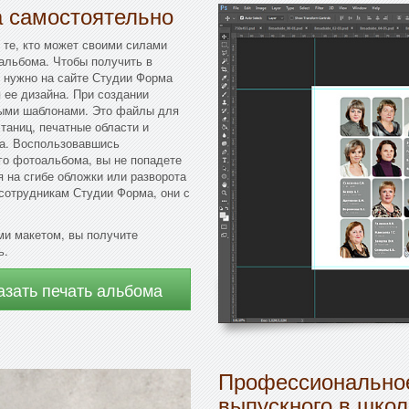
а самостоятельно
 те, кто может своими силами
альбома. Чтобы получить в
 нужно на сайте Студии Форма
 ее дизайна. При создании
ными шаблонами. Это файлы для
таниц, печатные области и
ма. Воспользовавшись
го фотоальбома, вы не попадете
я на сгибе обложки или разворота
 сотрудникам Студии Форма, они с
и макетом, вы получите
ь.
азать печать альбома
Профессиональное
выпускного в школ