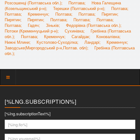
Розсошенці (Полтавська обл.);
Полтава;
Нова Галещина
(Козельщинський р-н);
Терешки (Полтавський р-н);
Полтава;
Полтава;
Кременчук;
Полтава;
Полтава;
Пирятин;
Пирятин;
Пирятин;
Полтава;
Полтава;
Полтава;
Полтава;
Гадяч;
Зіньків;
Федорівка (Полтавська обл.);
Потоки (Кременчуцький р-н);
Сухинівка;
Гребінка (Полтавська
обл.);
Полтава;
Кременчук;
Сагайдак;
Коновалівка;
Нижні Млини;
Кустолово-Суходілка;
Ландарі;
Кременчук;
Заводське(Миргородський р-н,Полтав. обл);
Гребінка (Полтавська
обл.);
Показать
меню
[%LNG.SUBSCRIPTION%]
[%lng.subscriptionText%]
[%lng.fio%]
[%lng.youremail%]