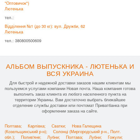
"Оптовичок")
Лютенька
тел.:
Відділення №1 (до 30 кг): вул. Дружби, 62
Лютенька
тел.: 380800500609
АЛЬБОМ ВЫПУСКНИКА - ЛЮТЕНЬКА И
ВСЯ УКРАИНА
Для быстрой и надежной доставки заказов нашим клиентам мы
пользуемся услугами компании Новая почта. Наша компания готова
выполнить заказ клиента из любого населенного пункта на
территории Украины. Вам достаточно выбрать ближайшее
отделение службы доставки или почтомат Приватбанка при
оформлении заказа на сайте.
Полтава;
Карлівка;
Сватки;
Нова Галещина
(Козельщинський р-н);
Солонці (Миргородський р-н., Полт.
обл.);
Полив'яне;
Лубни;
Полтава;
Лубни;
Гожули;