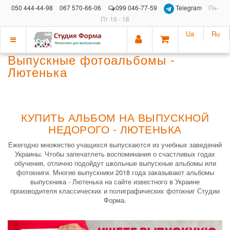
050 444-44-98
067 570-66-06
099 046-77-59
Telegram
Пн-
Пт 10 - 18
Ua
Ru
Показать
Выпускные фотоальбомы -
меню
Лютенька
КУПИТЬ АЛЬБОМ НА ВЫПУСКНОЙ
НЕДОРОГО - ЛЮТЕНЬКА
Ежегодно множество учащихся выпускаются из учебных заведений
Украины. Чтобы запечатлеть воспоминания о счастливых годах
обучения, отлично подойдут школьные выпускные альбомы или
фотокниги. Многие выпускники 2018 года заказывают альбомы
выпускника - Лютенька на сайте известного в Украине
производителя классических и полиграфических фотокниг Студии
Форма.