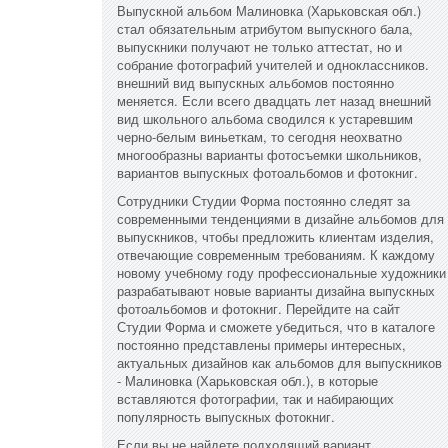
Выпускной альбом Малиновка (Харьковская обл.)
стал обязательным атрибутом выпускного бала,
выпускники получают не только аттестат, но и
собрание фотографий учителей и одноклассников.
внешний вид выпускных альбомов постоянно
меняется. Если всего двадцать лет назад внешний
вид школьного альбома сводился к устаревшим
черно-белым виньеткам, то сегодня неохватно
многообразны варианты фотосъемки школьников,
вариантов выпускных фотоальбомов и фотокниг.
Сотрудники Студии Форма постоянно следят за
современными тенденциями в дизайне альбомов для
выпускников, чтобы предложить клиентам изделия,
отвечающие современным требованиям. К каждому
новому учебному году профессиональные художники
разрабатывают новые варианты дизайна выпускных
фотоальбомов и фотокниг. Перейдите на сайт
Студии Форма и сможете убедиться, что в каталоге
постоянно представлены примеры интересных,
актуальных дизайнов как альбомов для выпускников
- Малиновка (Харьковская обл.), в которые
вставляются фотографии, так и набирающих
популярность выпускных фотокниг.
Если вы не найдете подходящий вариант