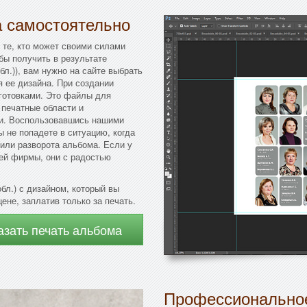
а самостоятельно
 те, кто может своими силами
бы получить в результате
л.)), вам нужно на сайте выбрать
 ее дизайна. При создании
готовками. Это файлы для
 печатные области и
ки. Воспользовавшись нашими
ы не попадете в ситуацию, когда
 или разворота альбома. Если у
ей фирмы, они с радостью
бл.) с дизайном, который вы
ене, заплатив только за печать.
азать печать альбома
Профессиональное