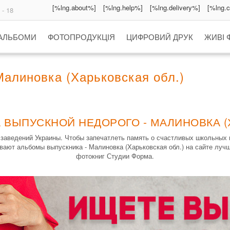
[%lng.about%]
[%lng.help%]
[%lng.delivery%]
[%lng.
 - 18
 АЛЬБОМИ
ФОТОПРОДУКЦІЯ
ЦИФРОВИЙ ДРУК
ЖИВІ 
алиновка (Харьковская обл.)
 ВЫПУСКНОЙ НЕДОРОГО - МАЛИНОВКА (
заведений Украины. Чтобы запечатлеть память о счастливых школьных
ывают альбомы выпускника - Малиновка (Харьковская обл.) на сайте луч
фотокниг Студии Форма.