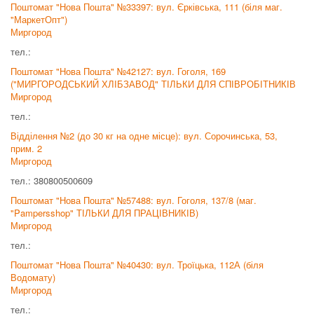
Поштомат "Нова Пошта" №33397: вул. Єрківська, 111 (біля маг.
"МаркетОпт")
Миргород
тел.:
Поштомат "Нова Пошта" №42127: вул. Гоголя, 169
("МИРГОРОДСЬКИЙ ХЛІБЗАВОД" ТІЛЬКИ ДЛЯ СПІВРОБІТНИКІВ
Миргород
тел.:
Відділення №2 (до 30 кг на одне місце): вул. Сорочинська, 53,
прим. 2
Миргород
тел.: 380800500609
Поштомат "Нова Пошта" №57488: вул. Гоголя, 137/8 (маг.
"Pampersshop" ТІЛЬКИ ДЛЯ ПРАЦІВНИКІВ)
Миргород
тел.:
Поштомат "Нова Пошта" №40430: вул. Троїцька, 112А (біля
Водомату)
Миргород
тел.: