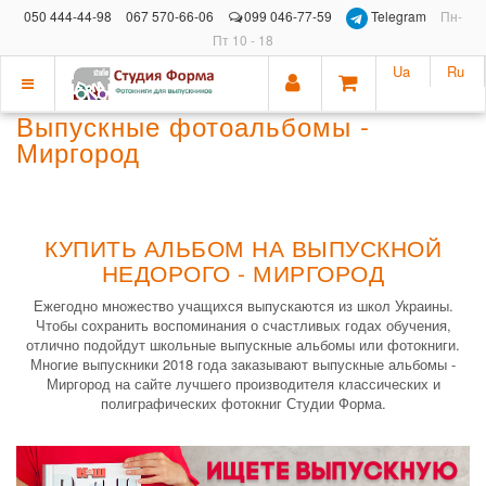
050 444-44-98
067 570-66-06
099 046-77-59
Telegram
Пн-
Пт 10 - 18
Ua
Ru
Показать
Выпускные фотоальбомы -
меню
Миргород
КУПИТЬ АЛЬБОМ НА ВЫПУСКНОЙ
НЕДОРОГО - МИРГОРОД
Ежегодно множество учащихся выпускаются из школ Украины.
Чтобы сохранить воспоминания о счастливых годах обучения,
отлично подойдут школьные выпускные альбомы или фотокниги.
Многие выпускники 2018 года заказывают выпускные альбомы -
Миргород на сайте лучшего производителя классических и
полиграфических фотокниг Студии Форма.