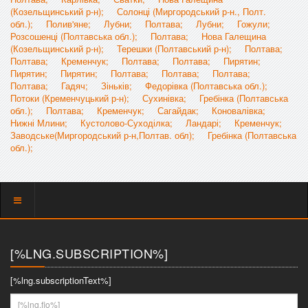
(Козельщинський р-н);
Солонці (Миргородський р-н., Полт.
обл.);
Полив'яне;
Лубни;
Полтава;
Лубни;
Гожули;
Розсошенці (Полтавська обл.);
Полтава;
Нова Галещина
(Козельщинський р-н);
Терешки (Полтавський р-н);
Полтава;
Полтава;
Кременчук;
Полтава;
Полтава;
Пирятин;
Пирятин;
Пирятин;
Полтава;
Полтава;
Полтава;
Полтава;
Гадяч;
Зіньків;
Федорівка (Полтавська обл.);
Потоки (Кременчуцький р-н);
Сухинівка;
Гребінка (Полтавська
обл.);
Полтава;
Кременчук;
Сагайдак;
Коновалівка;
Нижні Млини;
Кустолово-Суходілка;
Ландарі;
Кременчук;
Заводське(Миргородський р-н,Полтав. обл);
Гребінка (Полтавська
обл.);
Показать
меню
[%LNG.SUBSCRIPTION%]
[%lng.subscriptionText%]
[%lng.fio%]