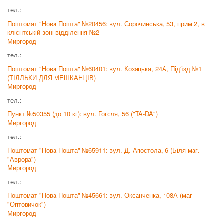
тел.:
Поштомат "Нова Пошта" №20456: вул. Сорочинська, 53, прим.2, в
клієнтській зоні відділення №2
Миргород
тел.:
Поштомат "Нова Пошта" №60401: вул. Козацька, 24А, Під'їзд №1
(ТІЛЛЬКИ ДЛЯ МЕШКАНЦІВ)
Миргород
тел.:
Пункт №50355 (до 10 кг): вул. Гоголя, 56 ("TA-DA")
Миргород
тел.:
Поштомат "Нова Пошта" №65911: вул. Д. Апостола, 6 (Біля маг.
"Аврора")
Миргород
тел.:
Поштомат "Нова Пошта" №45661: вул. Оксанченка, 108А (маг.
"Оптовичок")
Миргород