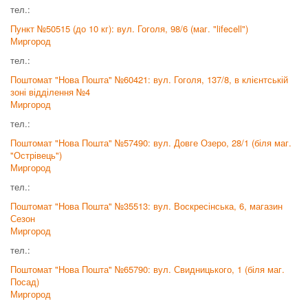
тел.:
Пункт №50515 (до 10 кг): вул. Гоголя, 98/6 (маг. "lifecell")
Миргород
тел.:
Поштомат "Нова Пошта" №60421: вул. Гоголя, 137/8, в клієнтській
зоні відділення №4
Миргород
тел.:
Поштомат "Нова Пошта" №57490: вул. Довге Озеро, 28/1 (біля маг.
"Острівець")
Миргород
тел.:
Поштомат "Нова Пошта" №35513: вул. Воскресінська, 6, магазин
Сезон
Миргород
тел.:
Поштомат "Нова Пошта" №65790: вул. Свидницького, 1 (біля маг.
Посад)
Миргород