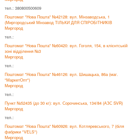
тел.: 380800500609
Поштомат "Нова Пошта" №42128: вул. Мінзаводська, 1
(Миргородський Мінзавод ТІЛЬКИ ДЛЯ СПІРОБІТНИКІВ
Миргород
тел.:
Поштомат "Нова Пошта" №60420: вул. Гоголя, 154, в клієнтській
зоні відділення №3
Миргород
тел.:
Поштомат "Нова Пошта" №46126: вул. Шишацька, 86а (маг.
"МаркетОпт")
Миргород
тел.:
Пункт №52435 (до 30 кг): вул. Сорочинська, 134/84 (АЗС SVR)
Миргород
тел.:
Поштомат "Нова Пошта" №60926: вул. Котляревського, 7 (біля
фабрики "VELS")
Миргород