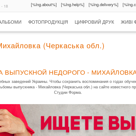
[%lng.about%]
[%lng.help%]
[%lng.delivery%]
[%lng.
 - 18
 АЛЬБОМИ
ФОТОПРОДУКЦІЯ
ЦИФРОВИЙ ДРУК
ЖИВІ 
ихайловка (Черкаська обл.)
А ВЫПУСКНОЙ НЕДОРОГО - МИХАЙЛОВКА 
бных заведений Украины. Чтобы сохранить воспоминания о годах обуч
ьбомы выпускника - Михайловка (Черкаська обл.) на сайте известного 
Студии Форма.