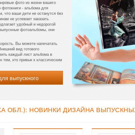
анровые фото из жизни вашего
о фотокниги - альбома для
м, что ваши дети не останутся без
инам не успевает заказать
длагает удобный и недорогой
 выпускные фотоальбомы, они
корость. Вы можете напечатать
Внешний вид готового
вить каждый лист альбома в
 тем, кто привык к классическим
для выпускного
А ОБЛ.): НОВИНКИ ДИЗАЙНА ВЫПУСКНЫ