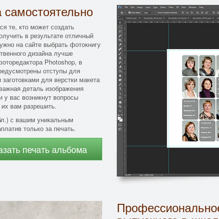
а самостоятельно
ся те, кто может создать
олучить в результате отличный
нужно на сайте выбрать фотокнигу
ственного дизайна лучше
оторедактора Photoshop, в
предусмотрены отступы для
 заготовками для верстки макета
 важная деталь изображения
и у вас возникнут вопросы
 их вам разрешить.
бл.) с вашим уникальным
платив только за печать.
азать печать альбома
Профессиональное