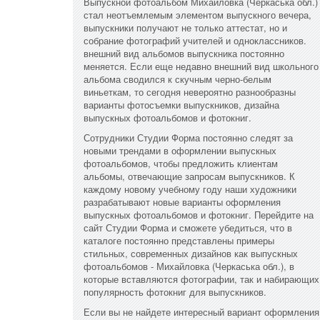
Выпускной фотоальбом Михайловка (Черкаська обл.)
стал неотъемлемым элементом выпускного вечера,
выпускники получают не только аттестат, но и
собрание фотографий учителей и одноклассников.
внешний вид альбомов выпускника постоянно
меняется. Если еще недавно внешний вид школьного
альбома сводился к скучным черно-белым
виньеткам, то сегодня невероятно разнообразны
варианты фотосъемки выпускников, дизайна
выпускных фотоальбомов и фотокниг.
Сотрудники Студии Форма постоянно следят за
новыми трендами в оформлении выпускных
фотоальбомов, чтобы предложить клиентам
альбомы, отвечающие запросам выпускников. К
каждому новому учебному году наши художники
разрабатывают новые варианты оформления
выпускных фотоальбомов и фотокниг. Перейдите на
сайт Студии Форма и сможете убедиться, что в
каталоге постоянно представлены примеры
стильных, современных дизайнов как выпускных
фотоальбомов - Михайловка (Черкаська обл.), в
которые вставляются фотографии, так и набирающих
популярность фотокниг для выпускников.
Если вы не найдете интересный вариант оформления