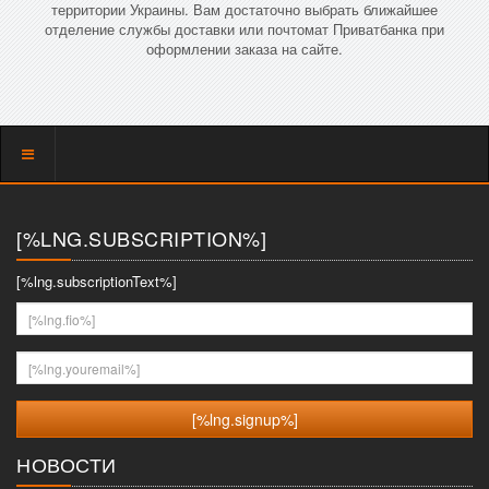
территории Украины. Вам достаточно выбрать ближайшее
отделение службы доставки или почтомат Приватбанка при
оформлении заказа на сайте.
Показать
меню
[%LNG.SUBSCRIPTION%]
[%lng.subscriptionText%]
[%lng.fio%]
[%lng.youremail%]
НОВОСТИ