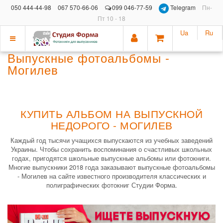
050 444-44-98
067 570-66-06
099 046-77-59
Telegram
Пн-
Пт 10 - 18
Ua
Ru
Показать
Выпускные фотоальбомы -
меню
Могилев
КУПИТЬ АЛЬБОМ НА ВЫПУСКНОЙ
НЕДОРОГО - МОГИЛЕВ
Каждый год тысячи учащихся выпускаются из учебных заведений
Украины. Чтобы сохранить воспоминания о счастливых школьных
годах, пригодятся школьные выпускные альбомы или фотокниги.
Многие выпускники 2018 года заказывают выпускные фотоальбомы
- Могилев на сайте известного производителя классических и
полиграфических фотокниг Студии Форма.