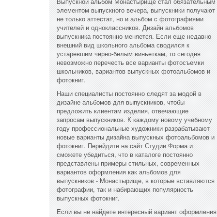
Выпускной альбом Монастырище стал обязательным
элементом выпускного вечера, выпускники получают
не только аттестат, но и альбом с фотографиями
учителей и одноклассников. Дизайн альбомов
выпускника постоянно меняется. Если еще недавно
внешний вид школьного альбома сводился к
устаревшим черно-белым виньеткам, то сегодня
невозможно перечесть все варианты фотосъемки
школьников, вариантов выпускных фотоальбомов и
фотокниг.
Наши специалисты постоянно следят за модой в
дизайне альбомов для выпускников, чтобы
предложить клиентам изделия, отвечающие
запросам выпускников. К каждому новому учебному
году профессиональные художники разрабатывают
новые варианты дизайна выпускных фотоальбомов и
фотокниг. Перейдите на сайт Студии Форма и
сможете убедиться, что в каталоге постоянно
представлены примеры стильных, современных
вариантов оформления как альбомов для
выпускников - Монастырище, в которые вставляются
фотографии, так и набирающих популярность
выпускных фотокниг.
Если вы не найдете интересный вариант оформления