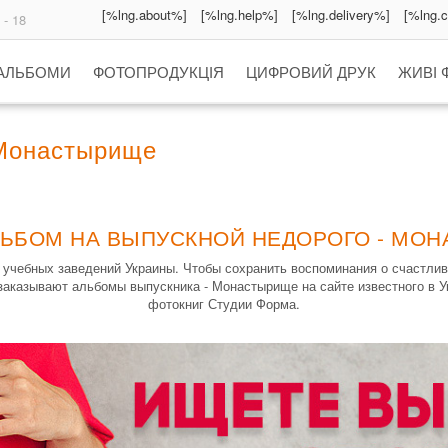
[%lng.about%]
[%lng.help%]
[%lng.delivery%]
[%lng.
 - 18
 АЛЬБОМИ
ФОТОПРОДУКЦІЯ
ЦИФРОВИЙ ДРУК
ЖИВІ 
Монастырище
ЛЬБОМ НА ВЫПУСКНОЙ НЕДОРОГО - МО
 учебных заведений Украины. Чтобы сохранить воспоминания о счастли
заказывают альбомы выпускника - Монастырище на сайте известного в 
фотокниг Студии Форма.