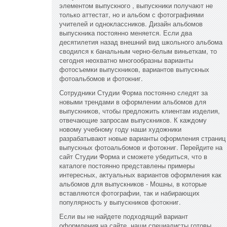
элементом выпускного , выпускники получают не
только аттестат, но и альбом с фотографиями
учителей и одноклассников. Дизайн альбомов
выпускника постоянно меняется. Если два
десятилетия назад внешний вид школьного альбома
сводился к банальным черно-белым виньеткам, то
сегодня неохватно многообразны варианты
фотосъемки выпускников, вариантов выпускных
фотоальбомов и фотокниг.
Сотрудники Студии Форма постоянно следят за
новыми трендами в оформлении альбомов для
выпускников, чтобы предложить клиентам изделия,
отвечающие запросам выпускников. К каждому
новому учебному году наши художники
разрабатывают новые варианты оформления страниц
выпускных фотоальбомов и фотокниг. Перейдите на
сайт Студии Форма и сможете убедиться, что в
каталоге постоянно представлены примеры
интересных, актуальных вариантов оформления как
альбомов для выпускников - Мошны, в которые
вставляются фотографии, так и набирающих
популярность у выпускников фотокниг.
Если вы не найдете подходящий вариант
оформления на сайте, наши специалисты готовы