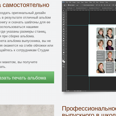
а самостоятельно
создать оригинальный дизайн
ь в результате отличный альбом
книгу и скачать шаблоны для ее
воспользоваться нашими
где указаны размеры станиц,
и при сборке альбома.
ета альбома выпускника, вы не
я окажется на сгибе обложки или
ащайтесь к сотрудникам Студии
 макетом, вы получите
ать.
азать печать альбома
Профессиональное
выпускного в школ