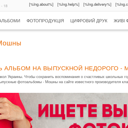
[%lng.about%]
[%lng.help%]
[%lng.delivery%]
[%lng.
 - 18
 АЛЬБОМИ
ФОТОПРОДУКЦІЯ
ЦИФРОВИЙ ДРУК
ЖИВІ 
 Мошны
Ь АЛЬБОМ НА ВЫПУСКНОЙ НЕДОРОГО -
кол Украины. Чтобы сохранить воспоминания о счастливых школьных г
выпускные фотоальбомы - Мошны на сайте известного производителя кл