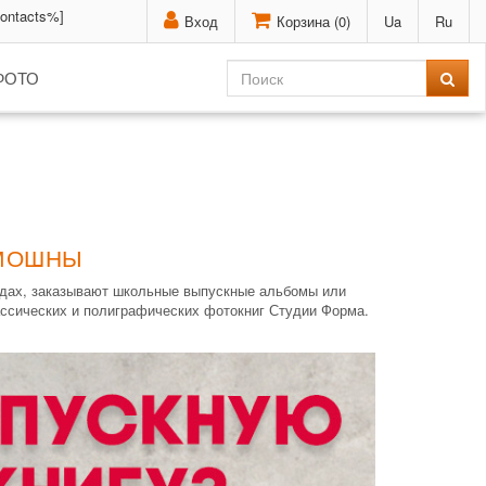
contacts%]
Вход
Корзина (
0
)
Ua
Ru
ФОТО
 МОШНЫ
одах, заказывают школьные выпускные альбомы или
ассических и полиграфических фотокниг Студии Форма.