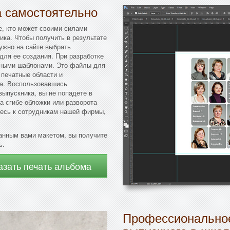
а самостоятельно
е, кто может своими силами
ика. Чтобы получить в результате
ужно на сайте выбрать
для ее создания. При разработке
тными шаблонами. Это файлы для
 печатные области и
ма. Воспользовавшись
ыпускника, вы не попадете в
а сгибе обложки или разворота
есь к сотрудникам нашей фирмы,
анным вами макетом, вы получите
ь.
азать печать альбома
Профессиональное