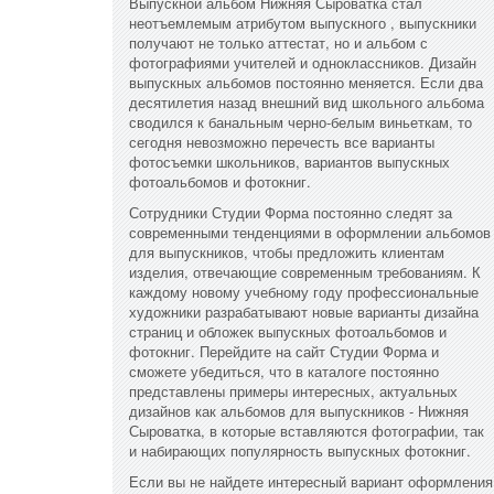
Выпускной альбом Нижняя Сыроватка стал
неотъемлемым атрибутом выпускного , выпускники
получают не только аттестат, но и альбом с
фотографиями учителей и одноклассников. Дизайн
выпускных альбомов постоянно меняется. Если два
десятилетия назад внешний вид школьного альбома
сводился к банальным черно-белым виньеткам, то
сегодня невозможно перечесть все варианты
фотосъемки школьников, вариантов выпускных
фотоальбомов и фотокниг.
Сотрудники Студии Форма постоянно следят за
современными тенденциями в оформлении альбомов
для выпускников, чтобы предложить клиентам
изделия, отвечающие современным требованиям. К
каждому новому учебному году профессиональные
художники разрабатывают новые варианты дизайна
страниц и обложек выпускных фотоальбомов и
фотокниг. Перейдите на сайт Студии Форма и
сможете убедиться, что в каталоге постоянно
представлены примеры интересных, актуальных
дизайнов как альбомов для выпускников - Нижняя
Сыроватка, в которые вставляются фотографии, так
и набирающих популярность выпускных фотокниг.
Если вы не найдете интересный вариант оформления