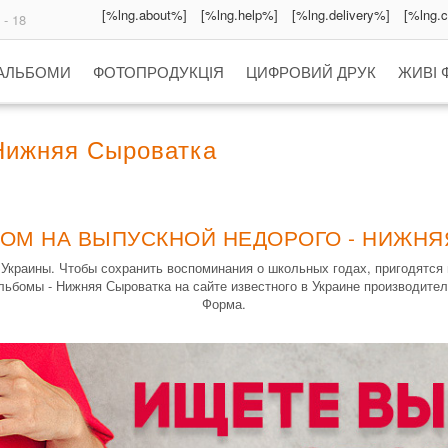
[%lng.about%]
[%lng.help%]
[%lng.delivery%]
[%lng.
 - 18
 АЛЬБОМИ
ФОТОПРОДУКЦІЯ
ЦИФРОВИЙ ДРУК
ЖИВІ 
Нижняя Сыроватка
БОМ НА ВЫПУСКНОЙ НЕДОРОГО - НИЖНЯ
Украины. Чтобы сохранить воспоминания о школьных годах, пригодятся
ьбомы - Нижняя Сыроватка на сайте известного в Украине производите
Форма.