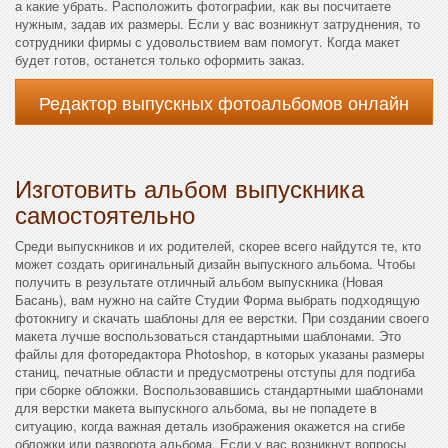
а какие убрать. Расположить фотографии, как вы посчитаете
нужным, задав их размеры. Если у вас возникнут затруднения, то
сотрудники фирмы с удовольствием вам помогут. Когда макет
будет готов, останется только оформить заказ.
Редактор выпускных фотоальбомов онлайн
Изготовить альбом выпускника
самостоятельно
Среди выпускников и их родителей, скорее всего найдутся те, кто
может создать оригинальный дизайн выпускного альбома. Чтобы
получить в результате отличный альбом выпускника (Новая
Басань), вам нужно на сайте Студии Форма выбрать подходящую
фотокнигу и скачать шаблоны для ее верстки. При создании своего
макета лучше воспользоваться стандартными шаблонами. Это
файлы для фоторедактора Photoshop, в которых указаны размеры
станиц, печатные области и предусмотрены отступы для подгиба
при сборке обложки. Воспользовавшись стандартными шаблонами
для верстки макета выпускного альбома, вы не попадете в
ситуацию, когда важная деталь изображения окажется на сгибе
обложки или разворота альбома. Если у вас возникнут вопросы