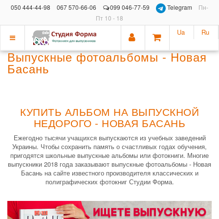
050 444-44-98
067 570-66-06
099 046-77-59
Telegram
Пн-
Пт 10 - 18
Ua
Ru
Показать
Выпускные фотоальбомы - Новая
меню
Басань
КУПИТЬ АЛЬБОМ НА ВЫПУСКНОЙ
НЕДОРОГО - НОВАЯ БАСАНЬ
Ежегодно тысячи учащихся выпускаются из учебных заведений
Украины. Чтобы сохранить память о счастливых годах обучения,
пригодятся школьные выпускные альбомы или фотокниги. Многие
выпускники 2018 года заказывают выпускные фотоальбомы - Новая
Басань на сайте известного производителя классических и
полиграфических фотокниг Студии Форма.