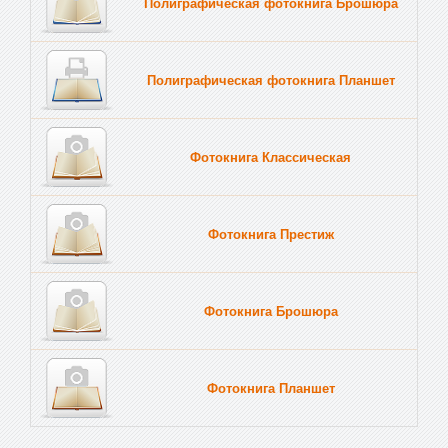
Полиграфическая фотокнига Брошюра
Полиграфическая фотокнига Планшет
Тве
Фотокнига Классическая
Фотокнига Престиж
Фотокнига Брошюра
Фотокнига Планшет
Тве