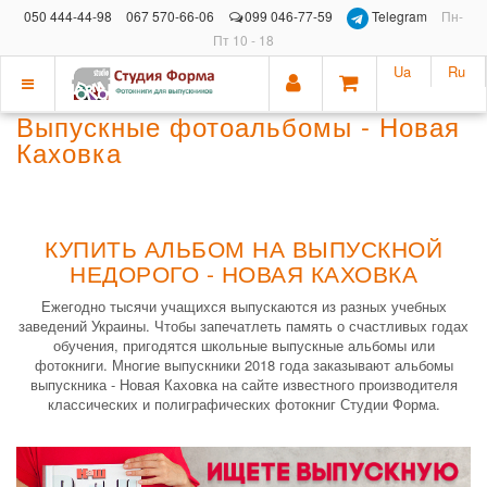
050 444-44-98
067 570-66-06
099 046-77-59
Telegram
Пн-
Пт 10 - 18
Ua
Ru
Показать
Выпускные фотоальбомы - Новая
меню
Каховка
КУПИТЬ АЛЬБОМ НА ВЫПУСКНОЙ
НЕДОРОГО - НОВАЯ КАХОВКА
Ежегодно тысячи учащихся выпускаются из разных учебных
заведений Украины. Чтобы запечатлеть память о счастливых годах
обучения, пригодятся школьные выпускные альбомы или
фотокниги. Многие выпускники 2018 года заказывают альбомы
выпускника - Новая Каховка на сайте известного производителя
классических и полиграфических фотокниг Студии Форма.