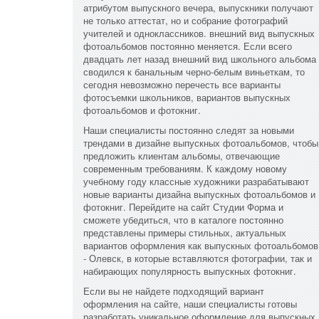
атрибутом выпускного вечера, выпускники получают
не только аттестат, но и собрание фотографий
учителей и одноклассников. внешний вид выпускных
фотоальбомов постоянно меняется. Если всего
двадцать лет назад внешний вид школьного альбома
сводился к банальным черно-белым виньеткам, то
сегодня невозможно перечесть все варианты
фотосъемки школьников, вариантов выпускных
фотоальбомов и фотокниг.
Наши специалисты постоянно следят за новыми
трендами в дизайне выпускных фотоальбомов, чтобы
предложить клиентам альбомы, отвечающие
современным требованиям. К каждому новому
учебному году классные художники разрабатывают
новые варианты дизайна выпускных фотоальбомов и
фотокниг. Перейдите на сайт Студии Форма и
сможете убедиться, что в каталоге постоянно
представлены примеры стильных, актуальных
вариантов оформления как выпускных фотоальбомов
- Олевск, в которые вставляются фотографии, так и
набирающих популярность выпускных фотокниг.
Если вы не найдете подходящий вариант
оформления на сайте, наши специалисты готовы
разработать уникальное оформление для выпускных