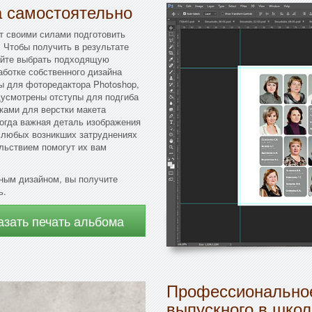
а самостоятельно
ет своими силами подготовить
 Чтобы получить в результате
сайте выбрать подходящую
аботке собственного дизайна
ы для фоторедактора Photoshop,
дусмотрены отступы для подгиба
ками для верстки макета
когда важная деталь изображения
и любых возникших затруднениях
льствием помогут их вам
ным дизайном, вы получите
ь.
азать печать альбома
Профессиональное
выпускного в школ