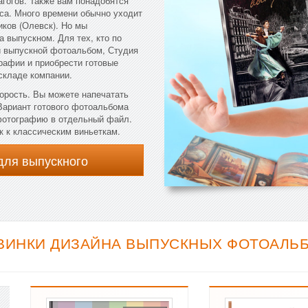
агогов. Также вам понадобятся
са. Много времени обычно уходит
иков (Олевск). Но мы
а выпускном. Для тех, кто по
й выпускной фотоальбом, Студия
рафии и приобрести готовые
складе компании.
корость. Вы можете напечатать
 Вариант готового фотоальбома
 фотографию в отдельный файл.
к к классическим виньеткам.
для выпускного
ВИНКИ ДИЗАЙНА ВЫПУСКНЫХ ФОТОАЛЬБ