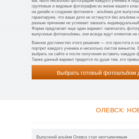
вас было несколько фотографий каждого ученика и пед
групповые и видовые фотографии из жизни вашего клас
на дизайн и создание фотокниги - альбома для выпускн
гарантируем, что ваши дети не останутся без альбома н
разным причинам не успевает заказать индивидуальны
Форма предлагает еще один вариант: напечатать фотог
выпускные фотоальбомы, они всегда ждут клиентов на 
Важное достоинство этого решения — это простота и с
портрет каждого ученика и несколько листов виньеток.
выбрать на сайте и после получения вставить каждую
Также данный вариант придется по душе тем, кто привы
Выбрать готовый фотоальбом 
ОЛЕВСК: НО
Выпускной альбом Олевск стал неотъемлемым