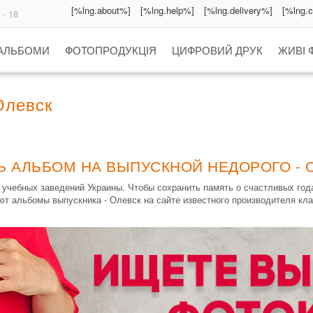
[%lng.about%]
[%lng.help%]
[%lng.delivery%]
[%lng.
 - 18
 АЛЬБОМИ
ФОТОПРОДУКЦІЯ
ЦИФРОВИЙ ДРУК
ЖИВІ 
Олевск
Ь АЛЬБОМ НА ВЫПУСКНОЙ НЕДОРОГО - 
учебных заведений Украины. Чтобы сохранить память о счастливых го
ают альбомы выпускника - Олевск на сайте известного производителя кл