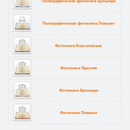
Полиграфическая фотокнига Брошюра
Полиграфическая фотокнига Планшет
Тве
Фотокнига Классическая
Фотокнига Престиж
Фотокнига Брошюра
Фотокнига Планшет
Тве