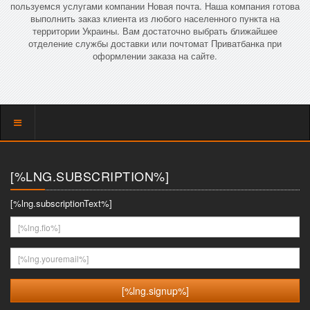
пользуемся услугами компании Новая почта. Наша компания готова
выполнить заказ клиента из любого населенного пункта на
территории Украины. Вам достаточно выбрать ближайшее
отделение службы доставки или почтомат Приватбанка при
оформлении заказа на сайте.
Показать
меню
[%LNG.SUBSCRIPTION%]
[%lng.subscriptionText%]
[%lng.fio%]
[%lng.youremail%]