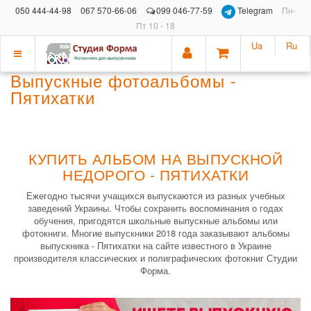
050 444-44-98
067 570-66-06
099 046-77-59
Telegram
Пн-
Пт 10 - 18
Ua
Ru
Показать
Выпускные фотоальбомы -
меню
Пятихатки
КУПИТЬ АЛЬБОМ НА ВЫПУСКНОЙ
НЕДОРОГО - ПЯТИХАТКИ
Ежегодно тысячи учащихся выпускаются из разных учебных
заведений Украины. Чтобы сохранить воспоминания о годах
обучения, пригодятся школьные выпускные альбомы или
фотокниги. Многие выпускники 2018 года заказывают альбомы
выпускника - Пятихатки на сайте известного в Украине
производителя классических и полиграфических фотокниг Студии
Форма.