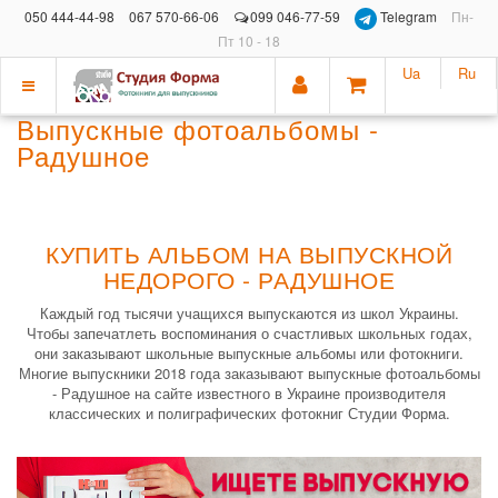
050 444-44-98
067 570-66-06
099 046-77-59
Telegram
Пн-
Пт 10 - 18
Ua
Ru
Показать
Выпускные фотоальбомы -
меню
Радушное
КУПИТЬ АЛЬБОМ НА ВЫПУСКНОЙ
НЕДОРОГО - РАДУШНОЕ
Каждый год тысячи учащихся выпускаются из школ Украины.
Чтобы запечатлеть воспоминания о счастливых школьных годах,
они заказывают школьные выпускные альбомы или фотокниги.
Многие выпускники 2018 года заказывают выпускные фотоальбомы
- Радушное на сайте известного в Украине производителя
классических и полиграфических фотокниг Студии Форма.