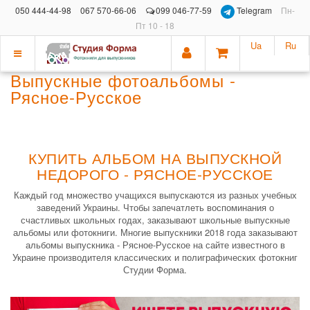
050 444-44-98
067 570-66-06
099 046-77-59
Telegram
Пн-
Пт 10 - 18
Ua
Ru
Показать
Выпускные фотоальбомы -
меню
Рясное-Русское
КУПИТЬ АЛЬБОМ НА ВЫПУСКНОЙ
НЕДОРОГО - РЯСНОЕ-РУССКОЕ
Каждый год множество учащихся выпускаются из разных учебных
заведений Украины. Чтобы запечатлеть воспоминания о
счастливых школьных годах, заказывают школьные выпускные
альбомы или фотокниги. Многие выпускники 2018 года заказывают
альбомы выпускника - Рясное-Русское на сайте известного в
Украине производителя классических и полиграфических фотокниг
Студии Форма.