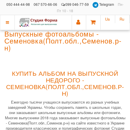
050 444-44-98
067 570-66-06
099 046-77-59
Telegram
Пн-
Пт 10 - 18
Ua
Ru
Показать
Выпускные фотоальбомы -
меню
Семеновка(Полт.обл.,Семенов.р-
н)
КУПИТЬ АЛЬБОМ НА ВЫПУСКНОЙ
НЕДОРОГО -
СЕМЕНОВКА(ПОЛТ.ОБЛ.,СЕМЕНОВ.Р-
Н)
Ежегодно тысячи учащихся выпускаются из разных учебных
заведений Украины. Чтобы сохранить память о школьных годах,
они заказывают школьные выпускные альбомы или фотокниги.
Многие выпускники 2018 года заказывают выпускные фотоальбомы
- Семеновка(Полт.обл.,Семенов.р-н) на сайте известного в Украине
производителя классических и полиграфических фотокниг Студии