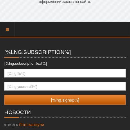
оформлении заказа на сайте.
Показать
меню
[%LNG.SUBSCRIPTION%]
[%lng.subscriptionText%]
[%lng.fio%]
[%lng.youremail%]
НОВОСТИ
Літні канікули
09.07.2026