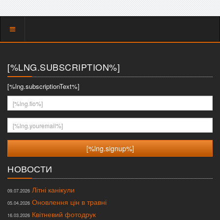
Показать
меню
[%LNG.SUBSCRIPTION%]
[%lng.subscriptionText%]
[%lng.fio%]
[%lng.youremail%]
НОВОСТИ
Літні канікули
09.07.2026
Оновлення цін в травні
05.04.2026
Квітневий фотодрук
16.03.2026