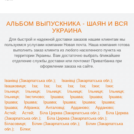
АЛЬБОМ ВЫПУСКНИКА - ШАЯН И ВСЯ
УКРАИНА
Для быстрой и надежной доставки заказов нашим клиентам мы
пользуемся услугами компании Новая почта. Наша компания готова
выполнить заказ клиента из любого населенного пункта на
территории Украины. Вам достаточно выбрать ближайшее
отделение службы доставки или почтомат Приватбанка при
оформлении заказа на сайте.
Іванівці (Закарпатська обл.);
Іванівці (Закарпатська обл.);
Івашковиця;
Іза;
Іза;
Іза;
Іза;
Іза;
Ізки;
Ізки;
Ільниця;
Ільниця;
Ільниця;
Ільниця;
Ільниця;
Ільниця;
Ільниця;
Імстичово;
Іршава;
Іршава;
Іршава;
Іршава;
Іршава;
Іршава;
Іршава;
Іршава;
Іршава;
Іршава;
Іршава;
Абранка;
Анталовці;
Арданово;
Арданово;
Астей;
Астей;
Біла Церква (Закарпатська обл.);
Біла Церква
(Закарпатська обл.);
Біла Церква (Закарпатська обл.);
Біласовиця;
Білин (Закарпатська обл.);
Білин (Закарпатська
обл.);
Білки;