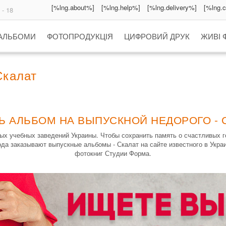
[%lng.about%]
[%lng.help%]
[%lng.delivery%]
[%lng.
 - 18
 АЛЬБОМИ
ФОТОПРОДУКЦІЯ
ЦИФРОВИЙ ДРУК
ЖИВІ 
Скалат
Ь АЛЬБОМ НА ВЫПУСКНОЙ НЕДОРОГО - 
х учебных заведений Украины. Чтобы сохранить память о счастливых 
ода заказывают выпускные альбомы - Скалат на сайте известного в Укра
фотокниг Студии Форма.