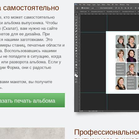
а самостоятельно
е, кто может самостоятельно
ки альбома выпускника. Чтобы
(Скалат), вам нужно на сайте
кетов для ее дизайна. При
ся нашими заготовками. Это
змеры станиц, печатные области и
ма. Воспользовавшись нашими
ы не попадете в ситуацию, когда
 или разворота альбома. Если у
дии Форма, они с радостью
вами макетом, вы получите
ь.
азать печать альбома
Профессиональное