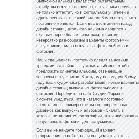
Выпускной альбом Скалат стал обязательным
атрибутом выпускного вечера, выпускники получают
не только аттестат, но и фотоальбом учителей и
одноклассников. внешний вид альбомов выпускника
постоянно меняется. Если два десятилетия назад
дизайн страниц школьного альбома сводился к
скучным черно-белым виньеткам, то сегодня
невероятно разнообразны варианты фотосъемки
выпускников, видов выпускных фотоальбомов и
фотокниг.
Наши специалисты постоянно следят за новыми
трендами в дизайне выпускных альбомов, чтобы
предложить клиентам альбомы, отвечающие
запросам выпускников. К каждому новому учебному
году наши художники разрабатывают новые варианты
дизайна страниц выпускных фотоальбомов и
фотокниг. Перейдите на сайт Студии Форма и
сможете убедиться, что в каталоге постоянно
представлены примеры стильных, современных
дизайнов как выпускных альбомов - Скалат, в
которые вставляются фотографии, так и набирающих
популярность фотокниг для выпускников.
Если вы не найдете подходящий вариант
оформления на сайте, наши специалисты готовы