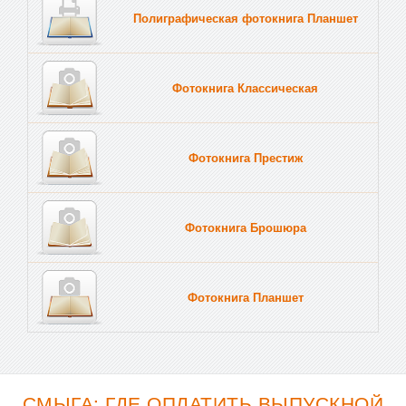
Полиграфическая фотокнига Планшет
Тве
Фотокнига Классическая
Фотокнига Престиж
Фотокнига Брошюра
Фотокнига Планшет
Тве
СМЫГА: ГДЕ ОПЛАТИТЬ ВЫПУСКНОЙ