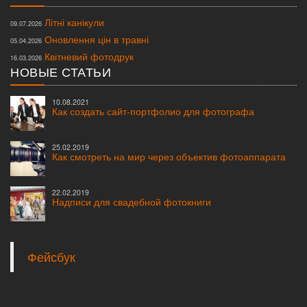
Літні канікули
09.07.2026
Оновлення цін в травні
05.04.2026
Квітневий фотодрук
16.03.2026
НОВЫЕ СТАТЬИ
10.08.2021
Как создать сайт-портфолио для фотографа
25.02.2019
Как смотреть на мир через объектив фотоаппарата
22.02.2019
Надписи для свадебной фотокниги
© 2007—2020
Студия Форма
. Все права защищены.
Любая информация, размещенная на сайте, внешний вид и конструкция
выпускных
альбомов,
свадебных и школьных фотокниг
защищены законами об
Интеллектуальной собственности и авторском праве. Копирование и подделки