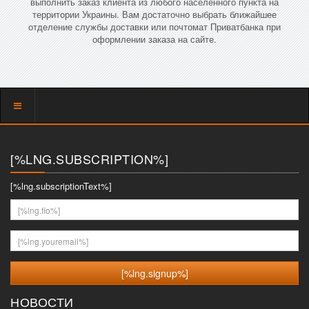
выполнить заказ клиента из любого населенного пункта на
территории Украины. Вам достаточно выбрать ближайшее
отделение службы доставки или почтомат Приватбанка при
оформлении заказа на сайте.
Показать
меню
[%LNG.SUBSCRIPTION%]
[%lng.subscriptionText%]
[%lng.fio%]
[%lng.youremail%]
НОВОСТИ