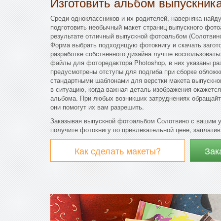
Изготовить альбом выпускник
Среди одноклассников и их родителей, наверняка найду
подготовить необычный макет страниц выпускного фото
результате отличный выпускной фотоальбом (Солотвино
Форма выбрать подходящую фотокнигу и скачать загото
разработке собственного дизайна лучше воспользовать
файлы для фоторедактора Photoshop, в них указаны ра
предусмотрены отступы для подгиба при сборке облож
стандартными шаблонами для верстки макета выпускно
в ситуацию, когда важная деталь изображения окажется
альбома. При любых возникших затруднениях обращайт
они помогут их вам разрешить.
Заказывая выпускной фотоальбом Солотвино с вашим 
получите фотокнигу по привлекательной цене, заплатив 
Как сделать макеты?
Зак