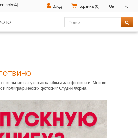
contacts%]
Вход
Корзина (
0
)
Ua
Ru
ФОТО
ОЛОТВИНО
ут школьные выпускные альбомы или фотокниги. Многие
х и полиграфических фотокниг Студии Форма.