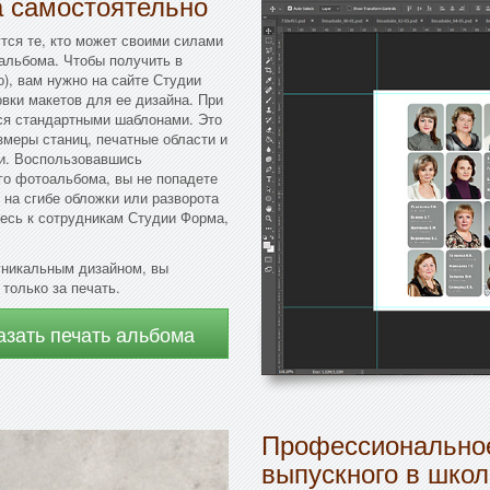
а самостоятельно
тся те, кто может своими силами
альбома. Чтобы получить в
), вам нужно на сайте Студии
вки макетов для ее дизайна. При
ся стандартными шаблонами. Это
змеры станиц, печатные области и
ки. Воспользовавшись
го фотоальбома, вы не попадете
 на сгибе обложки или разворота
есь к сотрудникам Студии Форма,
уникальным дизайном, вы
только за печать.
азать печать альбома
Профессиональное
выпускного в школ