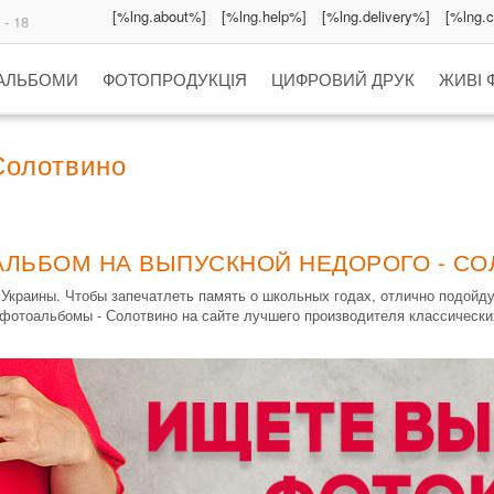
[%lng.about%]
[%lng.help%]
[%lng.delivery%]
[%lng.
 - 18
 АЛЬБОМИ
ФОТОПРОДУКЦІЯ
ЦИФРОВИЙ ДРУК
ЖИВІ 
Солотвино
АЛЬБОМ НА ВЫПУСКНОЙ НЕДОРОГО - С
Украины. Чтобы запечатлеть память о школьных годах, отлично подойд
 фотоальбомы - Солотвино на сайте лучшего производителя классически