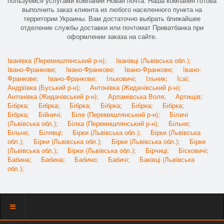
пользуемся услугами компании Новая почта. Наша компания готова
выполнить заказ клиента из любого населенного пункта на
территории Украины. Вам достаточно выбрать ближайшее
отделение службы доставки или почтомат Приватбанка при
оформлении заказа на сайте.
Іванівка (Перемишлянський р-н);
Іванівці (Львівська обл.);
Івано-Франкове;
Івано-Франкове;
Івано-Франкове;
Івано-
Франкове;
Івано-Франкове;
Ільковичі;
Ільник;
Ісаї;
Андріївка (Буський р-н);
Антонівка (Жидачівський р-н);
Антонівка (Жидачівський р-н);
Арламівська Воля;
Артищів;
Бібрка;
Бібрка;
Бібрка;
Бібрка;
Бібрка;
Бібрка;
Бібрка;
Бійничі;
Біле (Перемишлянський р-н);
Біличі
(Львівська обл.);
Білка (Перемишлянський р-н);
Більче;
Більче;
Білявці;
Бірки (Львівська обл.);
Бірки (Львівська
обл.);
Бірки (Львівська обл.);
Бірки (Львівська обл.);
Бірки
(Львівська обл.);
Бірки (Львівська обл.);
Бірчиці;
Бісковичі;
Бабина;
Бабина;
Бабино;
Бабичі;
Баківці (Львівська
обл.);
Показать