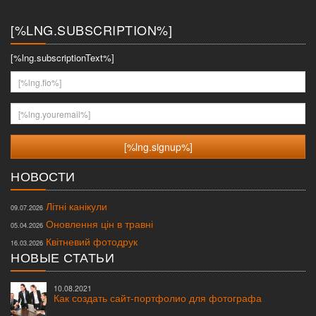
меню
[%LNG.SUBSCRIPTION%]
[%lng.subscriptionText%]
[%lng.fio%]
[%lng.youremail%]
НОВОСТИ
Літні канікули
09.07.2026
Оновлення цін в травні
05.04.2026
Квітневий фотодрук
16.03.2026
НОВЫЕ СТАТЬИ
10.08.2021
Как создать сайт-портфолио для фотографа