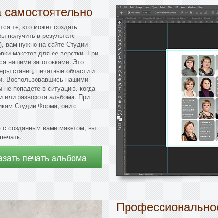
а самостоятельно
тся те, кто может создать
бы получить в результате
), вам нужно на сайте Студии
вки макетов для ее верстки. При
ся нашими заготовками. Это
еры станиц, печатные области и
ки. Воспользовавшись нашими
ы не попадете в ситуацию, когда
и или разворота альбома. При
икам Студии Форма, они с
) с созданным вами макетом, вы
 печать.
азать печать альбома
Профессиональное