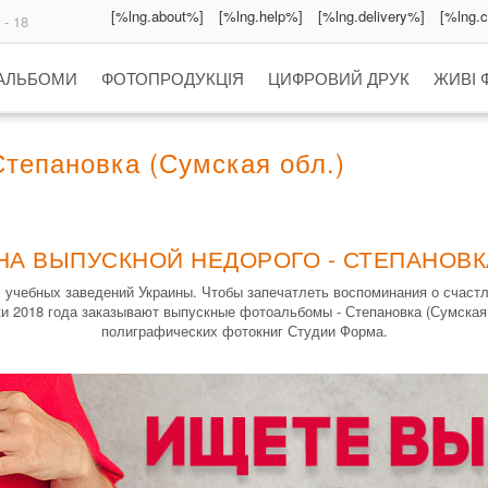
[%lng.about%]
[%lng.help%]
[%lng.delivery%]
[%lng.
 - 18
 АЛЬБОМИ
ФОТОПРОДУКЦІЯ
ЦИФРОВИЙ ДРУК
ЖИВІ 
тепановка (Сумская обл.)
НА ВЫПУСКНОЙ НЕДОРОГО - СТЕПАНОВКА
 учебных заведений Украины. Чтобы запечатлеть воспоминания о счаст
 2018 года заказывают выпускные фотоальбомы - Степановка (Сумская 
полиграфических фотокниг Студии Форма.