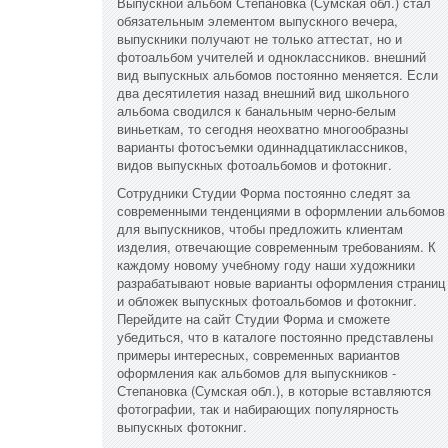
Выпускной альбом Степановка (Сумская обл.) стал
обязательным элементом выпускного вечера,
выпускники получают не только аттестат, но и
фотоальбом учителей и одноклассников. внешний
вид выпускных альбомов постоянно меняется. Если
два десятилетия назад внешний вид школьного
альбома сводился к банальным черно-белым
виньеткам, то сегодня неохватно многообразны
варианты фотосъемки одиннадцатиклассников,
видов выпускных фотоальбомов и фотокниг.
Сотрудники Студии Форма постоянно следят за
современными тенденциями в оформлении альбомов
для выпускников, чтобы предложить клиентам
изделия, отвечающие современным требованиям. К
каждому новому учебному году наши художники
разрабатывают новые варианты оформления страниц
и обложек выпускных фотоальбомов и фотокниг.
Перейдите на сайт Студии Форма и сможете
убедиться, что в каталоге постоянно представлены
примеры интересных, современных вариантов
оформления как альбомов для выпускников -
Степановка (Сумская обл.), в которые вставляются
фотографии, так и набирающих популярность
выпускных фотокниг.