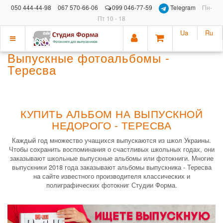
050 444-44-98
067 570-66-06
099 046-77-59
Telegram
Пн-
Пт 10 - 18
Ua
Ru
Показать
Выпускные фотоальбомы -
меню
Тересва
КУПИТЬ АЛЬБОМ НА ВЫПУСКНОЙ
НЕДОРОГО - ТЕРЕСВА
Каждый год множество учащихся выпускаются из школ Украины.
Чтобы сохранить воспоминания о счастливых школьных годах, они
заказывают школьные выпускные альбомы или фотокниги. Многие
выпускники 2018 года заказывают альбомы выпускника - Тересва
на сайте известного производителя классических и
полиграфических фотокниг Студии Форма.