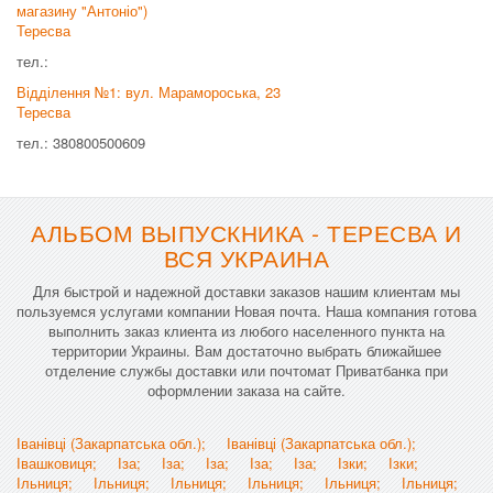
магазину "Антоніо")
Тересва
тел.:
Відділення №1: вул. Марамороська, 23
Тересва
тел.: 380800500609
АЛЬБОМ ВЫПУСКНИКА - ТЕРЕСВА И
ВСЯ УКРАИНА
Для быстрой и надежной доставки заказов нашим клиентам мы
пользуемся услугами компании Новая почта. Наша компания готова
выполнить заказ клиента из любого населенного пункта на
территории Украины. Вам достаточно выбрать ближайшее
отделение службы доставки или почтомат Приватбанка при
оформлении заказа на сайте.
Іванівці (Закарпатська обл.);
Іванівці (Закарпатська обл.);
Івашковиця;
Іза;
Іза;
Іза;
Іза;
Іза;
Ізки;
Ізки;
Ільниця;
Ільниця;
Ільниця;
Ільниця;
Ільниця;
Ільниця;