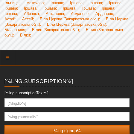
Ільниця;
Імстичово;
Іршава;
Іршава;
Іршава;
Іршава;
Іршава;
Іршава;
Іршава;
Іршава;
Іршава;
Іршава;
Іршава;
Абранка;
Анталовці;
Арданово;
Арданово;
Астей;
Астей;
Біла Церква (Закарпатська обл.);
Біла Церква
(Закарпатська обл.);
Біла Церква (Закарпатська обл.);
Біласовиця;
Білин (Закарпатська обл.);
Білин (Закарпатська
обл.);
Білки;
Показать
меню
[%LNG.SUBSCRIPTION%]
[%lng.subscriptionText%]
[%lng.fio%]
[%lng.youremail%]