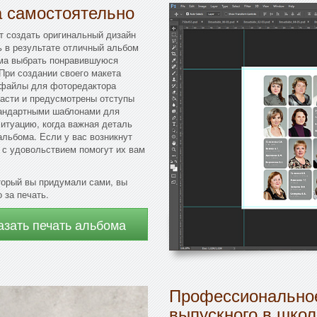
а самостоятельно
ет создать оригинальный дизайн
ь в результате отличный альбом
рма выбрать понравившуюся
 При создании своего макета
 файлы для фоторедактора
ласти и предусмотрены отступы
тандартными шаблонами для
ситуацию, когда важная деталь
альбома. Если у вас возникнут
 с удовольствием помогут их вам
торый вы придумали сами, вы
 за печать.
азать печать альбома
Профессиональное
выпускного в школ