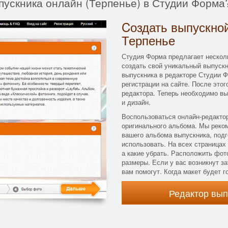
пускника онлайн (Терпенье) в Студии Форма
Cоздать выпускной
Терпенье
Студия Форма предлагает несколь
создать свой уникальный выпускн
выпускника в редакторе Студии Ф
регистрации на сайте. После это
редактора. Теперь необходимо вы
и дизайн.
Воспользоваться онлайн-редактор
оригинального альбома. Мы реко
вашего альбома выпускника, подг
использовать. На всех страницах
а какие убрать. Расположить фот
размеры. Если у вас возникнут з
вам помогут. Когда макет будет г
Редактор вы