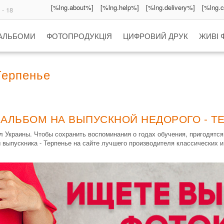
[%lng.about%]
[%lng.help%]
[%lng.delivery%]
[%lng.
 - 18
 АЛЬБОМИ
ФОТОПРОДУКЦІЯ
ЦИФРОВИЙ ДРУК
ЖИВІ 
Терпенье
 АЛЬБОМ НА ВЫПУСКНОЙ НЕДОРОГО - Т
 Украины. Чтобы сохранить воспоминания о годах обучения, пригодятс
 выпускника - Терпенье на сайте лучшего производителя классических 