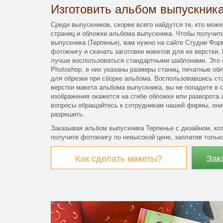
Изготовить альбом выпускник
Среди выпускников, скорее всего найдутся те, кто мож
страниц и обложки альбома выпускника. Чтобы получит
выпускника (Терпенье), вам нужно на сайте Студии Фо
фотокнигу и скачать заготовки макетов для ее верстки.
лучше воспользоваться стандартными шаблонами. Это
Photoshop, в них указаны размеры станиц, печатные об
для обрезки при сборке альбома. Воспользовавшись с
верстки макета альбома выпускника, вы не попадете в 
изображения окажется на сгибе обложки или разворота 
вопросы обращайтесь к сотрудникам нашей фирмы, они
разрешить.
Заказывая альбом выпускника Терпенье с дизайном, ко
получите фотокнигу по невысокой цене, заплатив только
Как сделать макеты?
Зак