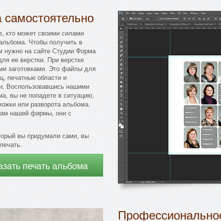
а самостоятельно
е, кто может своими силами
альбома. Чтобы получить в
ам нужно на сайте Студии Форма
ля ее верстки. При верстке
ми заготовками. Это файлы для
ц, печатные области и
ки. Воспользовавшись нашими
а, вы не попадете в ситуацию,
ложки или разворота альбома.
кам нашей фирмы, они с
торый вы придумали сами, вы
 печать.
азать печать альбома
Профессиональное