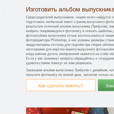
Изготовить альбом выпускник
Среди родителей выпускников, скорее всего найдутся т
подготовить необычный макет страниц выпускного фото
результате отличный альбом выпускника (Требухов), в
выбрать понравившуюся фотокнигу и скачать шаблоны д
фотоальбома выпускника лучше воспользоваться наши
фоторедактора Photoshop, в них указаны размеры стани
предусмотрены отступы для подгиба при сборке облож
заготовками для верстки макета выпускного фотоальбом
когда важная деталь изображения окажется на сгибе об
Если у вас возникнут вопросы обращайтесь к сотрудни
удовольствием помогут их вам разрешить.
Заказывая альбом выпускника Требухов с дизайном, ко
получите фотокнигу по низкой цене, заплатив только за
Как сделать макеты?
Зак