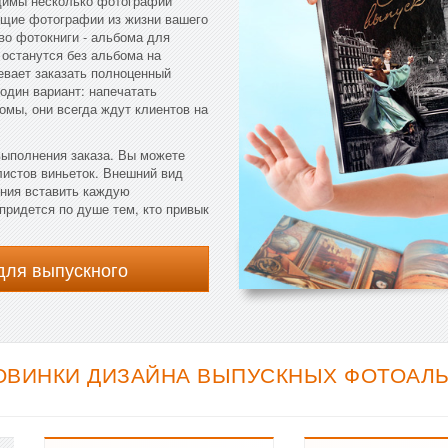
одимы несколько фотографий
общие фотографии из жизни вашего
во фотокниги - альбома для
 останутся без альбома на
евает заказать полноценный
один вариант: напечатать
мы, они всегда ждут клиентов на
выполнения заказа. Вы можете
 листов виньеток. Внешний вид
ения вставить каждую
ридется по душе тем, кто привык
для выпускного
ОВИНКИ ДИЗАЙНА ВЫПУСКНЫХ ФОТОАЛЬ