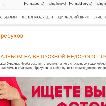
[%lng.about%]
[%lng.help%]
[%lng.delivery%]
[%lng.
 - 18
 АЛЬБОМИ
ФОТОПРОДУКЦІЯ
ЦИФРОВИЙ ДРУК
ЖИВІ 
Требухов
 АЛЬБОМ НА ВЫПУСКНОЙ НЕДОРОГО - Т
кол Украины. Чтобы сохранить воспоминания о счастливых годах обуч
т альбомы выпускника - Требухов на сайте лучшего производителя клас