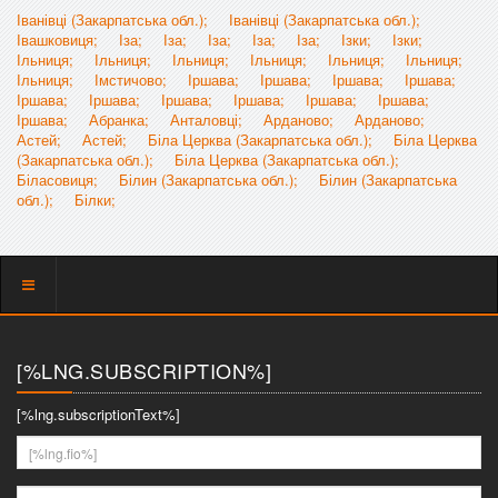
Іванівці (Закарпатська обл.);
Іванівці (Закарпатська обл.);
Івашковиця;
Іза;
Іза;
Іза;
Іза;
Іза;
Ізки;
Ізки;
Ільниця;
Ільниця;
Ільниця;
Ільниця;
Ільниця;
Ільниця;
Ільниця;
Імстичово;
Іршава;
Іршава;
Іршава;
Іршава;
Іршава;
Іршава;
Іршава;
Іршава;
Іршава;
Іршава;
Іршава;
Абранка;
Анталовці;
Арданово;
Арданово;
Астей;
Астей;
Біла Церква (Закарпатська обл.);
Біла Церква
(Закарпатська обл.);
Біла Церква (Закарпатська обл.);
Біласовиця;
Білин (Закарпатська обл.);
Білин (Закарпатська
обл.);
Білки;
Показать
меню
[%LNG.SUBSCRIPTION%]
[%lng.subscriptionText%]
[%lng.fio%]
[%lng.youremail%]