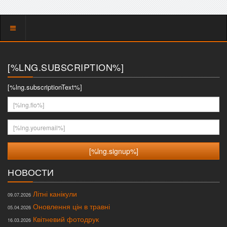
Показать
меню
[%LNG.SUBSCRIPTION%]
[%lng.subscriptionText%]
[%lng.fio%]
[%lng.youremail%]
НОВОСТИ
Літні канікули
09.07.2026
Оновлення цін в травні
05.04.2026
Квітневий фотодрук
16.03.2026