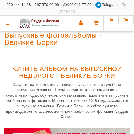
050 444-44-98
067 570-66-06
099 046-77-59
Telegram
Пн-
Пт 10 - 18
Ua
Ru
Показать
Выпускные фотоальбомы -
меню
Великие Борки
КУПИТЬ АЛЬБОМ НА ВЫПУСКНОЙ
НЕДОРОГО - ВЕЛИКИЕ БОРКИ
Каждый год множество учащихся выпускаются из учебных
заведений Украины. Чтобы запечатлеть воспоминания о
счастливых годах обучения, они заказывают школьные выпускные
альбомы или фотокниги. Многие выпускники 2018 года заказывают
выпускные альбомы - Великие Борки на сайте лучшего
производителя классических и полиграфических фотокниг Студии
Форма.