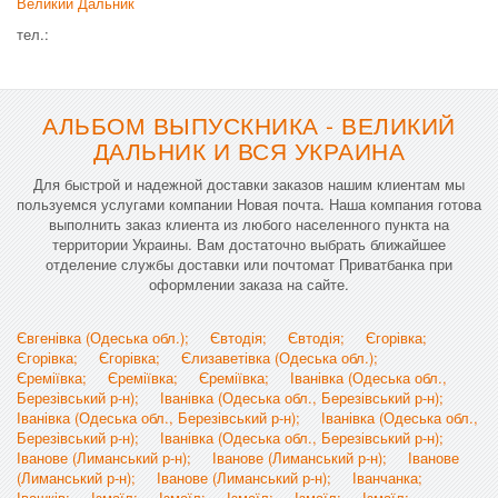
Великий Дальник
тел.:
АЛЬБОМ ВЫПУСКНИКА - ВЕЛИКИЙ
ДАЛЬНИК И ВСЯ УКРАИНА
Для быстрой и надежной доставки заказов нашим клиентам мы
пользуемся услугами компании Новая почта. Наша компания готова
выполнить заказ клиента из любого населенного пункта на
территории Украины. Вам достаточно выбрать ближайшее
отделение службы доставки или почтомат Приватбанка при
оформлении заказа на сайте.
Євгенівка (Одеська обл.);
Євтодія;
Євтодія;
Єгорівка;
Єгорівка;
Єгорівка;
Єлизаветівка (Одеська обл.);
Єреміївка;
Єреміївка;
Єреміївка;
Іванівка (Одеська обл.,
Березівський р-н);
Іванівка (Одеська обл., Березівський р-н);
Іванівка (Одеська обл., Березівський р-н);
Іванівка (Одеська обл.,
Березівський р-н);
Іванівка (Одеська обл., Березівський р-н);
Іванове (Лиманський р-н);
Іванове (Лиманський р-н);
Іванове
(Лиманський р-н);
Іванове (Лиманський р-н);
Іванчанка;
Івашків;
Ізмаїл;
Ізмаїл;
Ізмаїл;
Ізмаїл;
Ізмаїл;