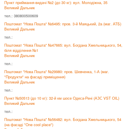
Пункт приймання-видачі №2 (до 30 кг): вул. Молодіжна, 35
Великий Дальник
тел.: 380800500609
Поштомат "Нова Пошта" №6495: пров. 3-й Маяцький, 2а (маг. АТБ)
Великий Дальник
тел.:
Поштомат "Нова Пошта" №47665: вул. Богдана Хмельницького, 54,
біля відділення №1
Великий Дальник
тел.:
Поштомат "Нова Пошта" №29980: пров. Шевченка, 1-А (маг.
"Продукти" на фасаді приміщення)
Великий Дальник
тел.:
Пункт №50513 (до 10 кг): 32-й км шосе Одеса-Рені (АЗС VST OIL)
Великий Дальник
тел.:
Поштомат "Нова Пошта" №56482: вул. Богдана Хмельницького, 54
(на фасаді "One cool place")