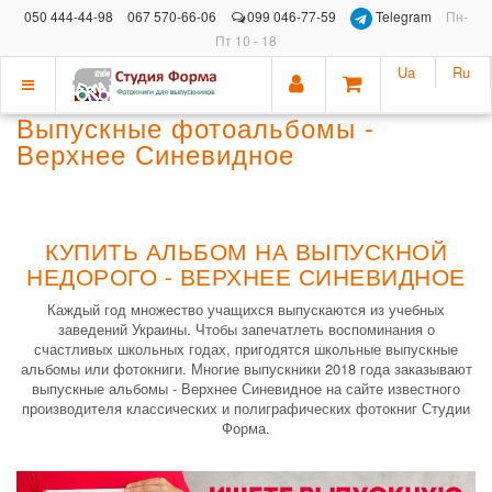
050 444-44-98
067 570-66-06
099 046-77-59
Telegram
Пн-
Пт 10 - 18
Ua
Ru
Показать
Выпускные фотоальбомы -
меню
Верхнее Синевидное
КУПИТЬ АЛЬБОМ НА ВЫПУСКНОЙ
НЕДОРОГО - ВЕРХНЕЕ СИНЕВИДНОЕ
Каждый год множество учащихся выпускаются из учебных
заведений Украины. Чтобы запечатлеть воспоминания о
счастливых школьных годах, пригодятся школьные выпускные
альбомы или фотокниги. Многие выпускники 2018 года заказывают
выпускные альбомы - Верхнее Синевидное на сайте известного
производителя классических и полиграфических фотокниг Студии
Форма.