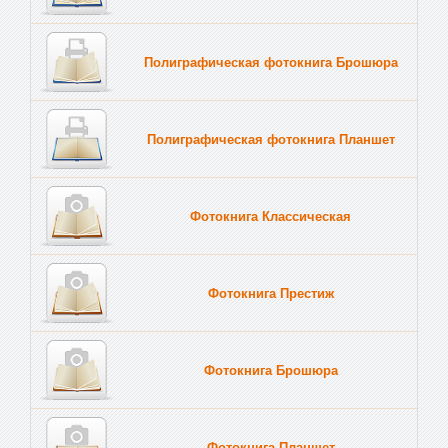
Полиграфическая фотокнига Брошюра
Полиграфическая фотокнига Планшет
Тве
Фотокнига Классическая
Фотокнига Престиж
Фотокнига Брошюра
Фотокнига Планшет
Тве