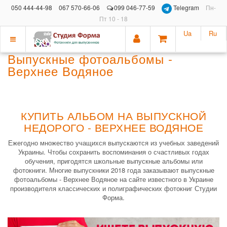
050 444-44-98
067 570-66-06
099 046-77-59
Telegram
Пн-
Пт 10 - 18
Ua
Ru
Показать
Выпускные фотоальбомы -
меню
Верхнее Водяное
КУПИТЬ АЛЬБОМ НА ВЫПУСКНОЙ
НЕДОРОГО - ВЕРХНЕЕ ВОДЯНОЕ
Ежегодно множество учащихся выпускаются из учебных заведений
Украины. Чтобы сохранить воспоминания о счастливых годах
обучения, пригодятся школьные выпускные альбомы или
фотокниги. Многие выпускники 2018 года заказывают выпускные
фотоальбомы - Верхнее Водяное на сайте известного в Украине
производителя классических и полиграфических фотокниг Студии
Форма.