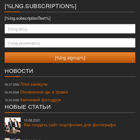
[%LNG.SUBSCRIPTION%]
[%lng.subscriptionText%]
[%lng.fio%]
[%lng.youremail%]
НОВОСТИ
Літні канікули
09.07.2026
Оновлення цін в травні
05.04.2026
Квітневий фотодрук
16.03.2026
НОВЫЕ СТАТЬИ
10.08.2021
Как создать сайт-портфолио для фотографа