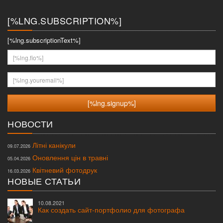
меню
[%LNG.SUBSCRIPTION%]
[%lng.subscriptionText%]
[%lng.fio%]
[%lng.youremail%]
НОВОСТИ
Літні канікули
09.07.2026
Оновлення цін в травні
05.04.2026
Квітневий фотодрук
16.03.2026
НОВЫЕ СТАТЬИ
10.08.2021
Как создать сайт-портфолио для фотографа