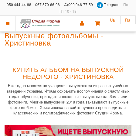
050 444-44-98
067 570-66-06
099 046-77-59
Telegram
Пн-
Пт 10 - 18
Ua
Ru
Показать
Выпускные фотоальбомы -
меню
Христиновка
КУПИТЬ АЛЬБОМ НА ВЫПУСКНОЙ
НЕДОРОГО - ХРИСТИНОВКА
Ежегодно множество учащихся выпускаются из разных учебных
заведений Украины. Чтобы сохранить воспоминания о счастливых
годах обучения, пригодятся школьные выпускные альбомы или
фотокниги. Многие выпускники 2018 года заказывают выпускные
фотоальбомы - Христиновка на сайте лучшего производителя
классических и полиграфических фотокниг Студии Форма.