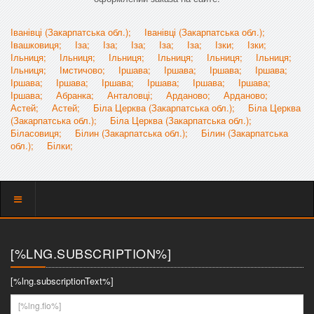
Іванівці (Закарпатська обл.);
Іванівці (Закарпатська обл.);
Івашковиця;
Іза;
Іза;
Іза;
Іза;
Іза;
Ізки;
Ізки;
Ільниця;
Ільниця;
Ільниця;
Ільниця;
Ільниця;
Ільниця;
Ільниця;
Імстичово;
Іршава;
Іршава;
Іршава;
Іршава;
Іршава;
Іршава;
Іршава;
Іршава;
Іршава;
Іршава;
Іршава;
Абранка;
Анталовці;
Арданово;
Арданово;
Астей;
Астей;
Біла Церква (Закарпатська обл.);
Біла Церква
(Закарпатська обл.);
Біла Церква (Закарпатська обл.);
Біласовиця;
Білин (Закарпатська обл.);
Білин (Закарпатська
обл.);
Білки;
Показать
меню
[%LNG.SUBSCRIPTION%]
[%lng.subscriptionText%]
[%lng.fio%]