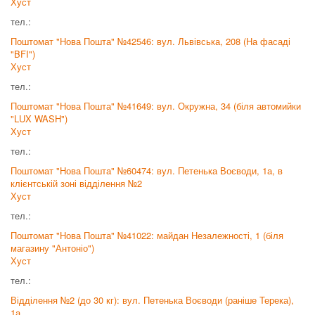
Хуст
тел.:
Поштомат "Нова Пошта" №42546: вул. Львівська, 208 (На фасаді
"BFI")
Хуст
тел.:
Поштомат "Нова Пошта" №41649: вул. Окружна, 34 (біля автомийки
"LUX WASH")
Хуст
тел.:
Поштомат "Нова Пошта" №60474: вул. Петенька Воєводи, 1а, в
клієнтській зоні відділення №2
Хуст
тел.:
Поштомат "Нова Пошта" №41022: майдан Незалежності, 1 (біля
магазину "Антоніо")
Хуст
тел.:
Відділення №2 (до 30 кг): вул. Петенька Воєводи (раніше Терека),
1а