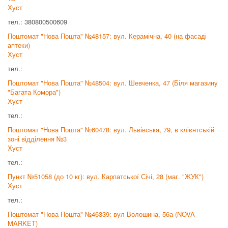
Хуст
тел.: 380800500609
Поштомат "Нова Пошта" №48157: вул. Керамічна, 40 (на фасаді
аптеки)
Хуст
тел.:
Поштомат "Нова Пошта" №48504: вул. Шевченка, 47 (Біля магазину
"Багата Комора")
Хуст
тел.:
Поштомат "Нова Пошта" №60478: вул. Львівська, 79, в клієнтській
зоні відділення №3
Хуст
тел.:
Пункт №51058 (до 10 кг): вул. Карпатської Січі, 28 (маг. "ЖУК")
Хуст
тел.:
Поштомат "Нова Пошта" №46339: вул Волошина, 56а (NOVA
MARKET)