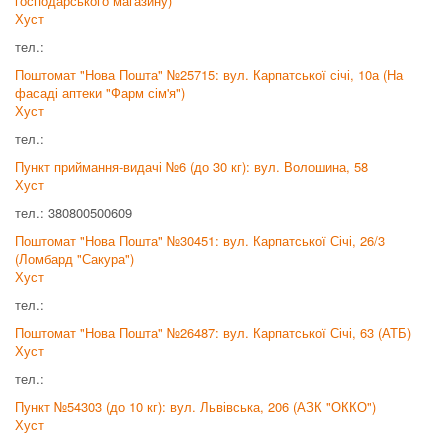
господарського магазину)
Хуст
тел.:
Поштомат "Нова Пошта" №25715: вул. Карпатської січі, 10а (На
фасаді аптеки "Фарм сім'я")
Хуст
тел.:
Пункт приймання-видачі №6 (до 30 кг): вул. Волошина, 58
Хуст
тел.: 380800500609
Поштомат "Нова Пошта" №30451: вул. Карпатської Січі, 26/3
(Ломбард "Сакура")
Хуст
тел.:
Поштомат "Нова Пошта" №26487: вул. Карпатської Січі, 63 (АТБ)
Хуст
тел.:
Пункт №54303 (до 10 кг): вул. Львівська, 206 (АЗК "ОККО")
Хуст