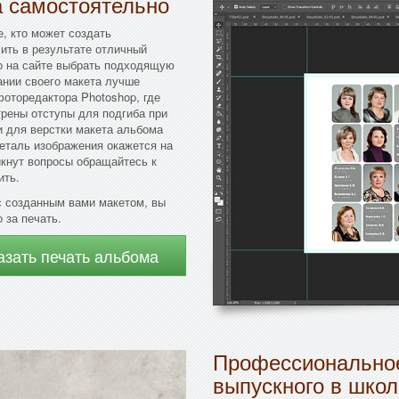
а самостоятельно
е, кто может создать
ить в результате отличный
но на сайте выбрать подходящую
ании своего макета лучше
оторедактора Photoshop, где
трены отступы для подгиба при
 для верстки макета альбома
деталь изображения окажется на
икнут вопросы обращайтесь к
ить.
с созданным вами макетом, вы
 за печать.
азать печать альбома
Профессиональное
выпускного в школ