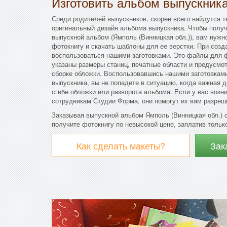
Изготовить альбом выпускник
Среди родителей выпускников, скорее всего найдутся т
оригинальный дизайн альбома выпускника. Чтобы получ
выпускной альбом (Ямполь (Винницкая обл.)), вам нуж
фотокнигу и скачать шаблоны для ее верстки. При созд
воспользоваться нашими заготовками. Это файлы для ф
указаны размеры станиц, печатные области и предусмо
сборке обложки. Воспользовавшись нашими заготовками
выпускника, вы не попадете в ситуацию, когда важная 
сгибе обложки или разворота альбома. Если у вас возн
сотрудникам Студии Форма, они помогут их вам разреш
Заказывая выпускной альбом Ямполь (Винницкая обл.) 
получите фотокнигу по невысокой цене, заплатив только
Как сделать макеты?
Зак