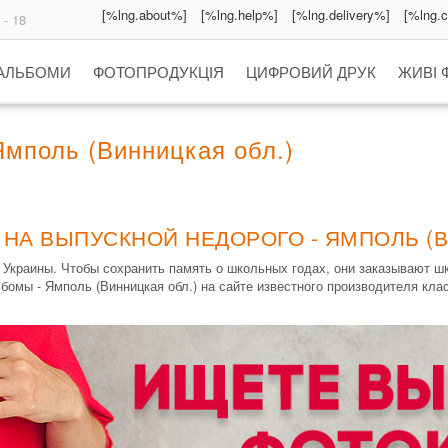
[%lng.about%]
[%lng.help%]
[%lng.delivery%]
[%lng.
 - 18
 АЛЬБОМИ
ФОТОПРОДУКЦІЯ
ЦИФРОВИЙ ДРУК
ЖИВІ 
мполь (Винницкая обл.)
 НА ВЫПУСКНОЙ НЕДОРОГО - ЯМПОЛЬ (В
Украины. Чтобы сохранить память о школьных годах, они заказывают 
омы - Ямполь (Винницкая обл.) на сайте известного производителя кл