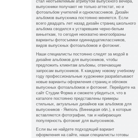
стал неотъемлемым атрибутом выпускного вечера,
выпускники получают не только аттестат, но и
фотоальбом учителей и одноклассников. Дизайн
альбомов выпускника постоянно меняется. Если
всего двадцать лет назад дизайн страниц школьного
альбома сводился к устаревшим черно-белым
виньеткам, то сегодня неохватно многообразны
варианты фотосъемки одиннадцатиклассников,
видов выпускных фотоальбомов и фотокниг.
Наши специалисты постоянно следят за модой в
дизайне альбомов для выпускников, чтобы
предложить клиентам альбомы, отвечающие
запросам выпускников. К каждому новому учебному
году профессиональные художники разрабатывают
новые варианты оформления страниц и обложек
выпускных фотоальбомов и фотокниг. Перейдите на
сайт Студии Форма и сможете убедиться, что в
каталоге постоянно представлены примеры
стильных, актуальных дизайнов как альбомов для
выпускников - Ямполь (Винницкая обл.), в которые
вставляются фотографии, так и набирающих
популярность фотокниг для выпускников.
Если вы не найдете подходящий вариант
оформления на сайте, наши специалисты готовы