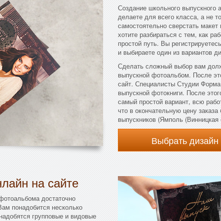
Создание школьного выпускного а
делаете для всего класса, а не т
самостоятельно сверстать макет 
хотите разбираться с тем, как ра
простой путь. Вы регистрируетес
и выбираете один из вариантов д
Сделать сложный выбор вам долж
выпускной фотоальбом. После эт
сайт. Специалисты Студии Форма
выпускной фотокниги. После этого
самый простой вариант, всю рабо
что в окончательную цену заказа
выпускников (Ямполь (Винницкая о
Выбрать дизайн
лайн на сайте
 фотоальбома достаточно
 Вам понадобится несколько
онадобятся групповые и видовые