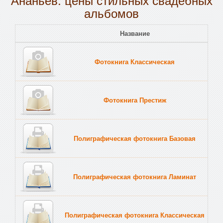
альбомов
Название
Пе
Фотокнига Классическая
Тв
Фотокнига Престиж
Тв
Полиграфическая фотокнига Базовая
Тв
Полиграфическая фотокнига Ламинат
Тв
Полиграфическая фотокнига Классическая
Тв