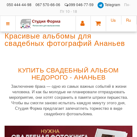
050 444-44-98
067 570-66-06
099 046-77-59
Telegram
Пн-
Пт 10 - 18
Ua
Ru
Показать
Красивые альбомы для
меню
свадебных фотографий Ананьев
КУПИТЬ СВАДЕБНЫЙ АЛЬБОМ
НЕДОРОГО - АНАНЬЕВ
Заключение брака — одно из самых важных событий в жизни
человека. И как бы молодые ни планировали отпраздновать
мероприятие, они хотят сохранить в памяти штрихи пиршества.
Чтобы вы смогли заново испытать каждую минуту этого дня,
Студия Форма предлагает запечатлеть торжество в виде
свадебного фотоальбома.