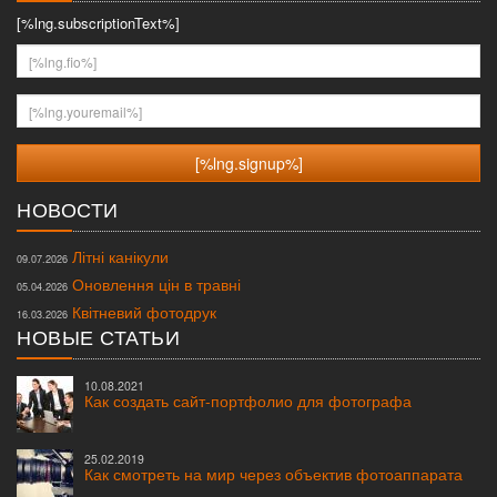
[%lng.subscriptionText%]
[%lng.fio%]
[%lng.youremail%]
НОВОСТИ
Літні канікули
09.07.2026
Оновлення цін в травні
05.04.2026
Квітневий фотодрук
16.03.2026
НОВЫЕ СТАТЬИ
10.08.2021
Как создать сайт-портфолио для фотографа
25.02.2019
Как смотреть на мир через объектив фотоаппарата