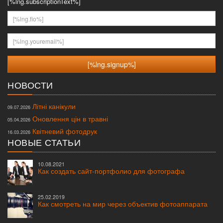
[%lng.subscriptionText%]
[%lng.fio%]
[%lng.youremail%]
НОВОСТИ
Літні канікули
09.07.2026
Оновлення цін в травні
05.04.2026
Квітневий фотодрук
16.03.2026
НОВЫЕ СТАТЬИ
10.08.2021
Как создать сайт-портфолио для фотографа
25.02.2019
Как смотреть на мир через объектив фотоаппарата