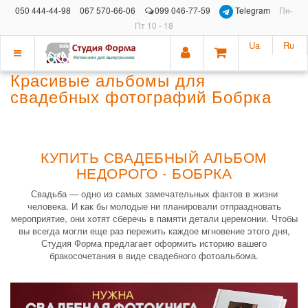
050 444-44-98
067 570-66-06
099 046-77-59
Telegram
Пн-
Пт 10 - 18
Ua
Ru
Показать
Красивые альбомы для
меню
свадебных фотографий Бобрка
КУПИТЬ СВАДЕБНЫЙ АЛЬБОМ
НЕДОРОГО - БОБРКА
Свадьба — одно из самых замечательных фактов в жизни
человека. И как бы молодые ни планировали отпраздновать
мероприятие, они хотят сберечь в памяти детали церемонии. Чтобы
вы всегда могли еще раз пережить каждое мгновение этого дня,
Студия Форма предлагает оформить историю вашего
бракосочетания в виде свадебного фотоальбома.