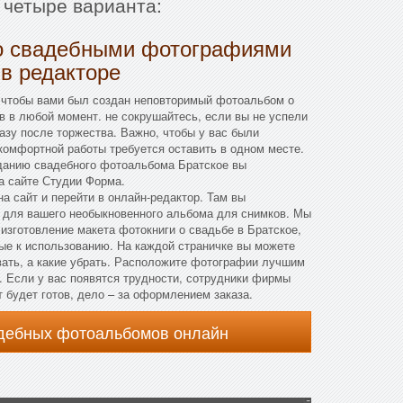
 четыре варианта:
о свадебными фотографиями
 в редакторе
 чтобы вами был создан неповторимый фотоальбом о
в в любой момент. не сокрушайтесь, если вы не успели
азу после торжества. Важно, чтобы у вас были
комфортной работы требуется оставить в одном месте.
данию свадебного фотоальбома Братское вы
а сайте Студии Форма.
а сайт и перейти в онлайн-редактор. Там вы
 для вашего необыкновенного альбома для снимков. Мы
изготовление макета фотокниги о свадьбе в Братское,
ые к использованию. На каждой страничке вы можете
вать, а какие убрать. Расположите фотографии лучшим
. Если у вас появятся трудности, сотрудники фирмы
т будет готов, дело – за оформлением заказа.
адебных фотоальбомов онлайн