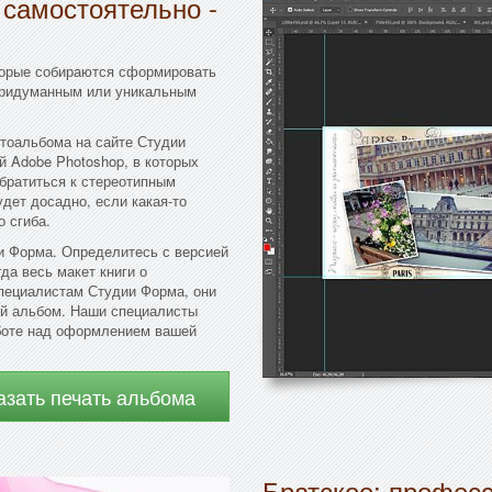
 самостоятельно -
торые собираются сформировать
 придуманным или уникальным
тоальбома на сайте Студии
 Adobe Photoshop, в которых
обратиться к стереотипным
дет досадно, если какая-то
о сгиба.
и Форма. Определитесь с версией
да весь макет книги о
специалистам Студии Форма, они
ый альбом. Наши специалисты
аботе над оформлением вашей
азать печать альбома
Братское: профес