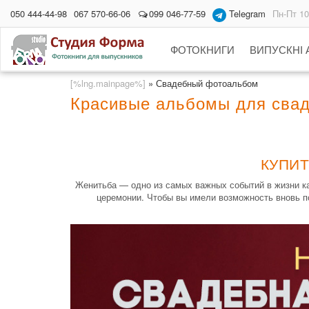
050 444-44-98
067 570-66-06
099 046-77-59
Telegram
Пн-Пт 10
ФОТОКНИГИ
ВИПУСКНІ
[%lng.mainpage%]
»
Свадебный фотоальбом
Красивые альбомы для сва
КУПИТ
Женитьба — одно из самых важных событий в жизни ка
церемонии. Чтобы вы имели возможность вновь по