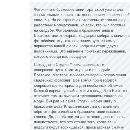
Фотокнига о бракосочетании (Братское) уже стала
значительным и приятным дополнением современной
свадьбы. На ее страницах отражены не только лица
радостных молодоженов, но всех, кто был гостями
на свадьбе. Фотоальбом о бракосочетании в
Братское может открыть традицию собирать снимки в
фотобиблиотеку, которая повествует новеллу
пиршества вашей любви, когда вы стали двумя
половинками. Это единение приятных переживаний,
которые всегда вас порадуют.
Сотрудники Студии Форма развивают и
совершенствуют тематику книги о свадьбе -
Братское. Мастера изобретают версии оформления
свадебных фотокниг. Все время производятся
современные материалы для необычных обложек.
Каждый вариант дизайна книги о свадьбе в Братское
отвечает самым высоким требованиям свадебной
моды. Выбрав на сайте Студии Форма книгу о
бракосочетании “Классическая”, вы с гарантией
обретете фотоальбом о бракосочетании высшего
класса. Да, он обходится достаточно дорого, но вы
почувствуете, что это стоило того, когда ваши
подруги будут восхищаться, просматривая снимки