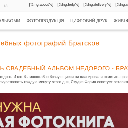
[%lng.about%]
[%lng.help%]
[%lng.delivery%]
[%lng.
 - 18
 АЛЬБОМИ
ФОТОПРОДУКЦІЯ
ЦИФРОВИЙ ДРУК
ЖИВІ 
дебных фотографий Братское
Ь СВАДЕБНЫЙ АЛЬБОМ НЕДОРОГО - БР
ждого. И как бы масштабно брачующиеся ни планировали отметить празд
чувствовать каждую минуту этого дня, Студия Форма советует оставит