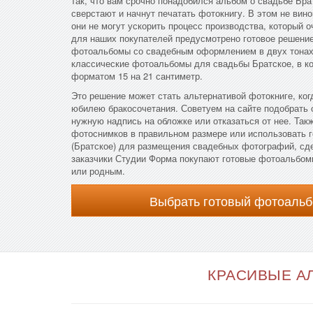
так, что вам срочно понадобился альбом о свадьбе Бра
сверстают и начнут печатать фотокнигу. В этом не вин
они не могут ускорить процесс производства, который о
для наших покупателей предусмотрено готовое решени
фотоальбомы со свадебным оформлением в двух тонах
классические фотоальбомы для свадьбы Братское, в к
форматом 15 на 21 сантиметр.
Это решение может стать альтернативой фотокниге, ког
юбилею бракосочетания. Советуем на сайте подобрать
нужную надпись на обложке или отказаться от нее. Так
фотоснимков в правильном размере или использовать г
(Братское) для размещения свадебных фотографий, сд
заказчики Студии Форма покупают готовые фотоальбомы
или родным.
Выбрать готовый фотоальб
КРАСИВЫЕ АЛ