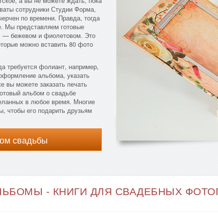
тское, а вы не можете ждать, пока
оваты сотрудники Студии Форма,
черчен по времени. Правда, тогда
е. Мы представляем готовые
 — бежевом и фиолетовом. Это
оторые можно вставить 80 фото
да требуется фолиант, например,
 оформление альбома, указать
же вы можете заказать печать
отовый альбом о свадьбе
еланных в любое время. Многие
, чтобы его подарить друзьям
ом свадьбы
ЬБОМЫ - КНИГИ ДЛЯ СВАДЕБНЫХ ФОТОГ