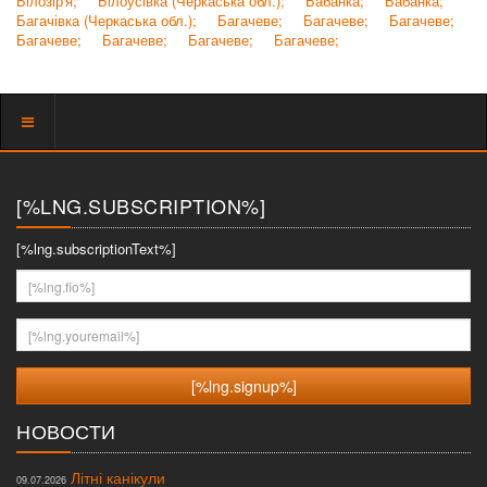
Білозір'я;
Білоусівка (Черкаська обл.);
Бабанка;
Бабанка;
Багачівка (Черкаська обл.);
Багачеве;
Багачеве;
Багачеве;
Багачеве;
Багачеве;
Багачеве;
Багачеве;
Показать
меню
[%LNG.SUBSCRIPTION%]
[%lng.subscriptionText%]
[%lng.fio%]
[%lng.youremail%]
НОВОСТИ
Літні канікули
09.07.2026