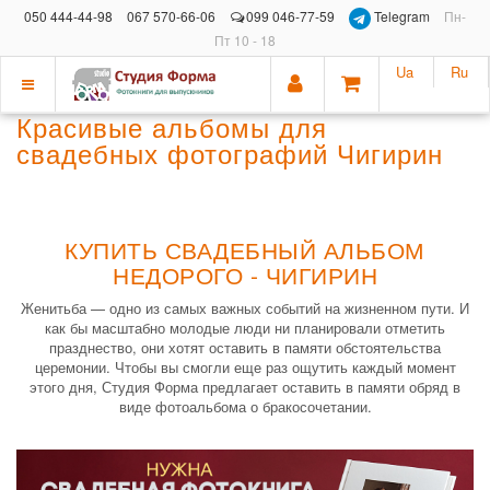
050 444-44-98
067 570-66-06
099 046-77-59
Telegram
Пн-
Пт 10 - 18
Ua
Ru
Показать
Красивые альбомы для
меню
свадебных фотографий Чигирин
КУПИТЬ СВАДЕБНЫЙ АЛЬБОМ
НЕДОРОГО - ЧИГИРИН
Женитьба — одно из самых важных событий на жизненном пути. И
как бы масштабно молодые люди ни планировали отметить
празднество, они хотят оставить в памяти обстоятельства
церемонии. Чтобы вы смогли еще раз ощутить каждый момент
этого дня, Студия Форма предлагает оставить в памяти обряд в
виде фотоальбома о бракосочетании.