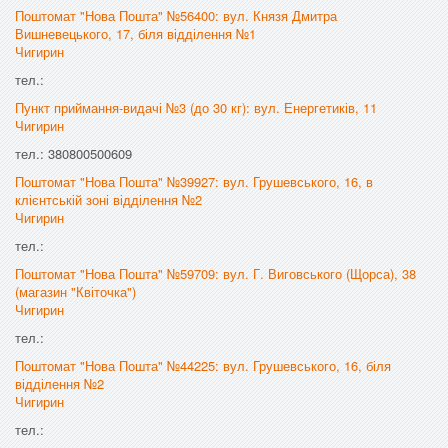
Поштомат "Нова Пошта" №56400: вул. Князя Дмитра
Вишневецького, 17, біля відділення №1
Чигирин
тел.:
Пункт приймання-видачі №3 (до 30 кг): вул. Енергетиків, 11
Чигирин
тел.: 380800500609
Поштомат "Нова Пошта" №39927: вул. Грушевського, 16, в
клієнтській зоні відділення №2
Чигирин
тел.:
Поштомат "Нова Пошта" №59709: вул. Г. Виговського (Щорса), 38
(магазин "Квіточка")
Чигирин
тел.:
Поштомат "Нова Пошта" №44225: вул. Грушевського, 16, біля
відділення №2
Чигирин
тел.: