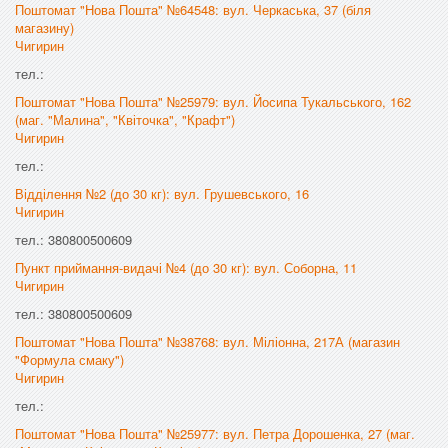
Поштомат "Нова Пошта" №64548: вул. Черкаська, 37 (біля
магазину)
Чигирин
тел.:
Поштомат "Нова Пошта" №25979: вул. Йосипа Тукальського, 162
(маг. "Малина", "Квіточка", "Крафт")
Чигирин
тел.:
Відділення №2 (до 30 кг): вул. Грушевського, 16
Чигирин
тел.: 380800500609
Пункт приймання-видачі №4 (до 30 кг): вул. Соборна, 11
Чигирин
тел.: 380800500609
Поштомат "Нова Пошта" №38768: вул. Міліонна, 217А (магазин
"Формула смаку")
Чигирин
тел.:
Поштомат "Нова Пошта" №25977: вул. Петра Дорошенка, 27 (маг.