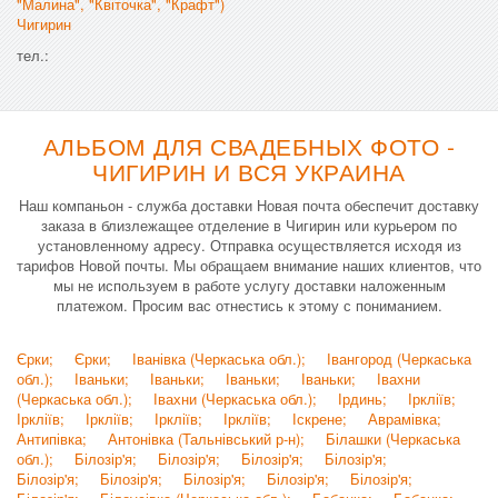
"Малина", "Квіточка", "Крафт")
Чигирин
тел.:
АЛЬБОМ ДЛЯ СВАДЕБНЫХ ФОТО -
ЧИГИРИН И ВСЯ УКРАИНА
Наш компаньон - служба доставки Новая почта обеспечит доставку
заказа в близлежащее отделение в Чигирин или курьером по
установленному адресу. Отправка осуществляется исходя из
тарифов Новой почты. Мы обращаем внимание наших клиентов, что
мы не используем в работе услугу доставки наложенным
платежом. Просим вас отнестись к этому с пониманием.
Єрки;
Єрки;
Іванівка (Черкаська обл.);
Івангород (Черкаська
обл.);
Іваньки;
Іваньки;
Іваньки;
Іваньки;
Івахни
(Черкаська обл.);
Івахни (Черкаська обл.);
Ірдинь;
Іркліїв;
Іркліїв;
Іркліїв;
Іркліїв;
Іркліїв;
Іскрене;
Аврамівка;
Антипівка;
Антонівка (Тальнівський р-н);
Білашки (Черкаська
обл.);
Білозір'я;
Білозір'я;
Білозір'я;
Білозір'я;
Білозір'я;
Білозір'я;
Білозір'я;
Білозір'я;
Білозір'я;