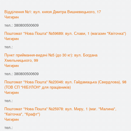
Відділення №1: вул. князя Дмитра Вишневецького, 17
Чигирин
тел.: 380800500609
Поштомат "Нова Пошта" №59689: вул. Слави, 1 (магазин "Квіточка")
Чигирин
тел.:
Пункт приймання-видачі №5 (до 30 кг): вул. Богдана
Хмельницького, 99
Чигирин
тел.: 380800500609
Поштомат "Нова Пошта" №23046: вул. Гайдамацька (Свердлова), 98
(ТОВ СП "НІБУЛОН" для працівників)
Чигирин
тел.:
Поштомат "Нова Пошта" №25978: вул. Миру, 1 (маг. "Малина",
"Квіточка", "Крафт")
Чигирин
тел.: