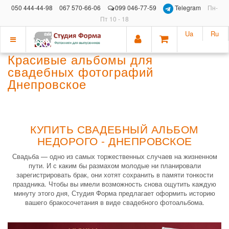
050 444-44-98
067 570-66-06
099 046-77-59
Telegram
Пн-
Пт 10 - 18
Ua
Ru
Показать
Красивые альбомы для
меню
свадебных фотографий
Днепровское
КУПИТЬ СВАДЕБНЫЙ АЛЬБОМ
НЕДОРОГО - ДНЕПРОВСКОЕ
Свадьба — одно из самых торжественных случаев на жизненном
пути. И с каким бы размахом молодые ни планировали
зарегистрировать брак, они хотят сохранить в памяти тонкости
праздника. Чтобы вы имели возможность снова ощутить каждую
минуту этого дня, Студия Форма предлагает оформить историю
вашего бракосочетания в виде свадебного фотоальбома.