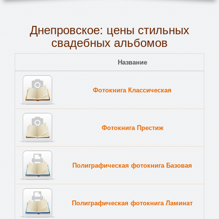
Днепровское: цены стильных
свадебных альбомов
Название
Пе
Фотокнига Классическая
Тв
Фотокнига Престиж
Тв
Полиграфическая фотокнига Базовая
Тв
Полиграфическая фотокнига Ламинат
Тв