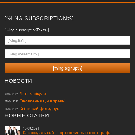
меню
[%LNG.SUBSCRIPTION%]
[%lng.subscriptionText%]
[%lng.fio%]
[%lng.youremail%]
НОВОСТИ
Літні канікули
09.07.2026
Оновлення цін в травні
05.04.2026
Квітневий фотодрук
16.03.2026
НОВЫЕ СТАТЬИ
10.08.2021
Как создать сайт-портфолио для фотографа